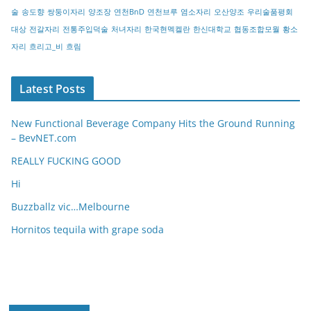
술
송도향
쌍둥이자리
양조장
연천BnD
연천브루
염소자리
오산양조
우리술품평회
대상
전갈자리
전통주입덕술
처녀자리
한국현멕켈란
한신대학교
협동조합모월
황소
자리
흐리고_비
흐림
Latest Posts
New Functional Beverage Company Hits the Ground Running
– BevNET.com
REALLY FUCKING GOOD
Hi
Buzzballz vic…Melbourne
Hornitos tequila with grape soda