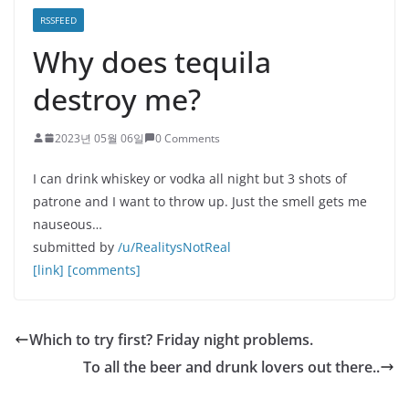
RSSFEED
Why does tequila
destroy me?
2023년 05월 06일
0 Comments
I can drink whiskey or vodka all night but 3 shots of
patrone and I want to throw up. Just the smell gets me
nauseous…
submitted by
/u/RealitysNotReal
[link]
[comments]
Which to try first? Friday night problems.
To all the beer and drunk lovers out there..