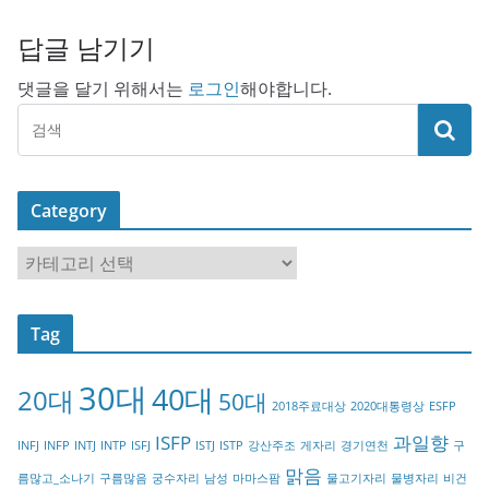
답글 남기기
댓글을 달기 위해서는
로그인
해야합니다.
Category
C
a
t
Tag
e
g
30대
40대
20대
o
50대
2018주료대상
2020대통령상
ESFP
r
ISFP
과일향
INFJ
INFP
INTJ
INTP
ISFJ
ISTJ
ISTP
강산주조
게자리
경기연천
구
y
맑음
름많고_소나기
구름많음
궁수자리
남성
마마스팜
물고기자리
물병자리
비건