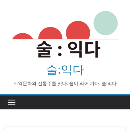
Skip
to
content
술:익다
지역문화와 전통주를 잇다. 술이 익어 가다. 술:익다