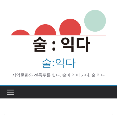
Skip
to
content
술:익다
지역문화와 전통주를 잇다. 술이 익어 가다. 술:익다