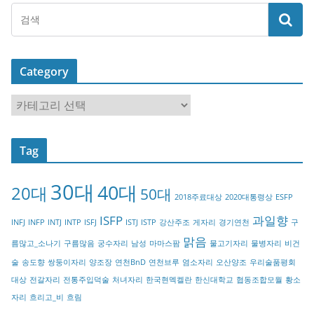
Category
C
a
t
Tag
e
g
30대
40대
20대
o
50대
2018주료대상
2020대통령상
ESFP
r
ISFP
과일향
INFJ
INFP
INTJ
INTP
ISFJ
ISTJ
ISTP
강산주조
게자리
경기연천
구
y
맑음
름많고_소나기
구름많음
궁수자리
남성
마마스팜
물고기자리
물병자리
비건
술
송도향
쌍둥이자리
양조장
연천BnD
연천브루
염소자리
오산양조
우리술품평회
대상
전갈자리
전통주입덕술
처녀자리
한국현멕켈란
한신대학교
협동조합모월
황소
자리
흐리고_비
흐림