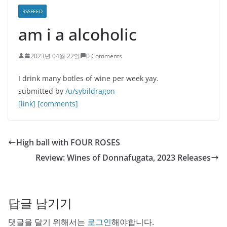
RSSFEED
am i a alcoholic
2023년 04월 22일
0 Comments
I drink many botles of wine per week yay.
submitted by
/u/sybildragon
[link]
[comments]
High ball with FOUR ROSES
Review: Wines of Donnafugata, 2023 Releases
답글 남기기
댓글을 달기 위해서는
로그인
해야합니다.