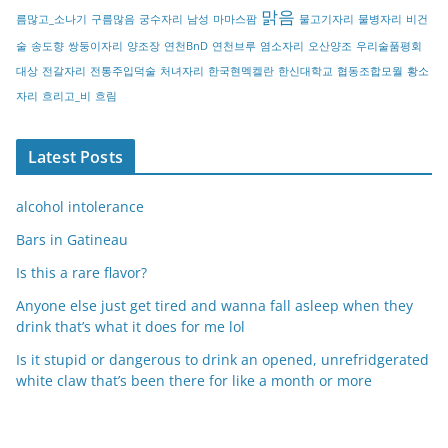
맑음
름많고_소나기
구름많음
궁수자리
남성
마마스팜
물고기자리
물병자리
비건
술
송도향
쌍둥이자리
양조장
연천BnD
연천브루
염소자리
오산양조
우리술품평회
대상
전갈자리
전통주입덕술
처녀자리
한국현멕켈란
한신대학교
협동조합모월
황소
자리
흐리고_비
흐림
Latest Posts
alcohol intolerance
Bars in Gatineau
Is this a rare flavor?
Anyone else just get tired and wanna fall asleep when they
drink that’s what it does for me lol
Is it stupid or dangerous to drink an opened, unrefridgerated
white claw that’s been there for like a month or more