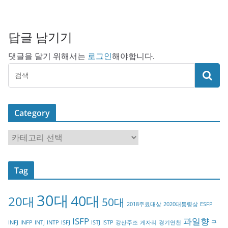
답글 남기기
댓글을 달기 위해서는
로그인
해야합니다.
Category
C
a
t
Tag
e
g
30대
40대
20대
o
50대
2018주료대상
2020대통령상
ESFP
r
ISFP
과일향
INFJ
INFP
INTJ
INTP
ISFJ
ISTJ
ISTP
강산주조
게자리
경기연천
구
y