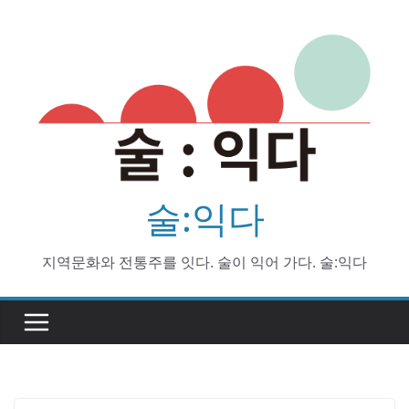
Skip
to
content
술:익다
지역문화와 전통주를 잇다. 술이 익어 가다. 술:익다