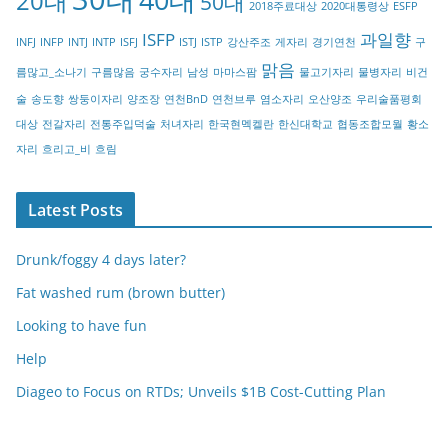
20대
50대
2018주료대상
2020대통령상
ESFP
r
ISFP
과일향
INFJ
INFP
INTJ
INTP
ISFJ
ISTJ
ISTP
강산주조
게자리
경기연천
구
y
맑음
름많고_소나기
구름많음
궁수자리
남성
마마스팜
물고기자리
물병자리
비건
술
송도향
쌍둥이자리
양조장
연천BnD
연천브루
염소자리
오산양조
우리술품평회
대상
전갈자리
전통주입덕술
처녀자리
한국현멕켈란
한신대학교
협동조합모월
황소
자리
흐리고_비
흐림
Latest Posts
Drunk/foggy 4 days later?
Fat washed rum (brown butter)
Looking to have fun
Help
Diageo to Focus on RTDs; Unveils $1B Cost-Cutting Plan