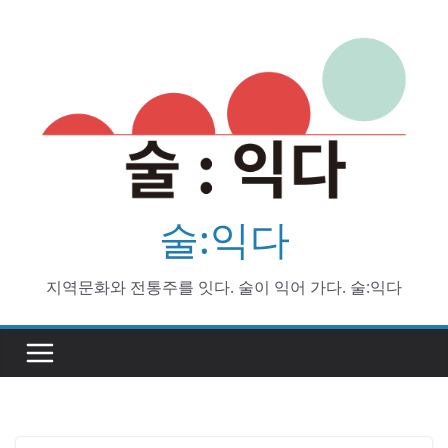
Skip
to
content
술:익다
지역문화와 전통주를 잇다. 술이 익어 가다. 술:익다