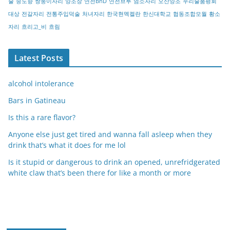
술
송도향
쌍둥이자리
양조장
연천BnD
연천브루
염소자리
오산양조
우리술품평회
대상
전갈자리
전통주입덕술
처녀자리
한국현멕켈란
한신대학교
협동조합모월
황소
자리
흐리고_비
흐림
Latest Posts
alcohol intolerance
Bars in Gatineau
Is this a rare flavor?
Anyone else just get tired and wanna fall asleep when they
drink that’s what it does for me lol
Is it stupid or dangerous to drink an opened, unrefridgerated
white claw that’s been there for like a month or more