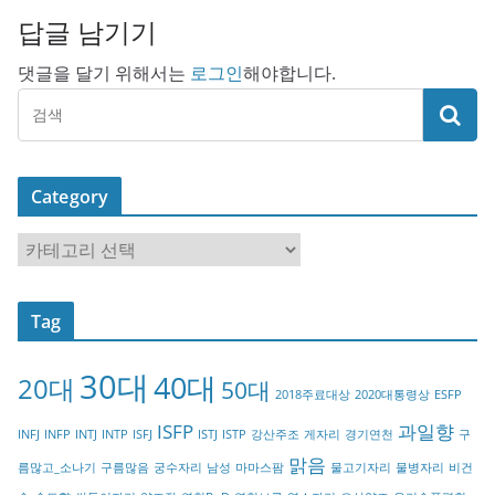
답글 남기기
댓글을 달기 위해서는
로그인
해야합니다.
Category
C
a
t
Tag
e
g
30대
40대
20대
o
50대
2018주료대상
2020대통령상
ESFP
r
ISFP
과일향
INFJ
INFP
INTJ
INTP
ISFJ
ISTJ
ISTP
강산주조
게자리
경기연천
구
y
맑음
름많고_소나기
구름많음
궁수자리
남성
마마스팜
물고기자리
물병자리
비건