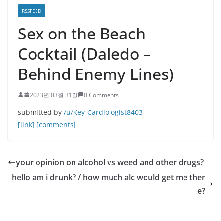
RSSFEED
Sex on the Beach
Cocktail (Daledo –
Behind Enemy Lines)
2023년 03월 31일
0 Comments
submitted by
/u/Key-Cardiologist8403
[link]
[comments]
your opinion on alcohol vs weed and other drugs?
hello am i drunk? / how much alc would get me ther
e?