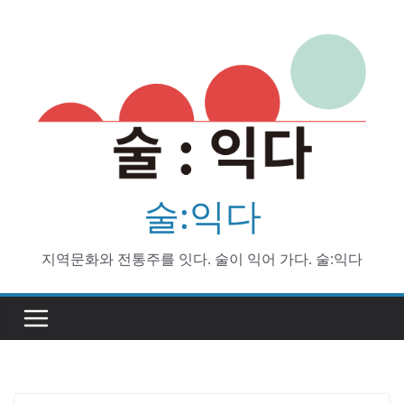
Skip
to
content
술:익다
지역문화와 전통주를 잇다. 술이 익어 가다. 술:익다