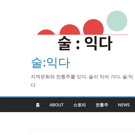
Skip
to
content
술:익다
지역문화와 전통주를 잇다. 술이 익어 가다. 술:익
다
홈
ABOUT
스토리
전통주
NEWS