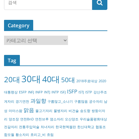
Category
C
a
t
Tag
e
g
30대
40대
20대
o
50대
2018주료대상
2020
r
ISFP
대통령상
ESFP
INFJ
INFP
INTJ
INTP
ISFJ
ISTJ
ISTP
강산주조
y
과일향
게자리
경기연천
구름많고_소나기
구름많음
궁수자리
남
맑음
성
마마스팜
물고기자리
물병자리
비건술
송도향
쌍둥이자
리
양조장
연천BnD
연천브루
염소자리
오산양조
우리술품평회대상
전갈자리
전통주입덕술
처녀자리
한국현멕켈란
한신대학교
협동조
합모월
황소자리
흐리고_비
흐림