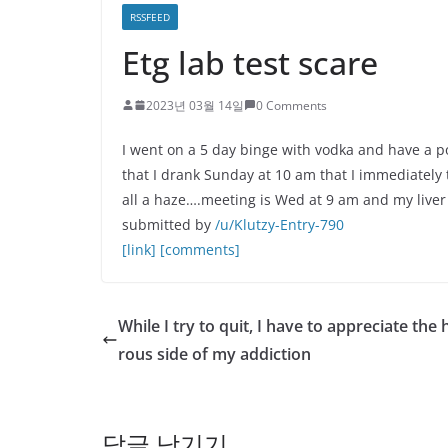
RSSFEED
Etg lab test scare
2023년 03월 14일
0 Comments
I went on a 5 day binge with vodka and have a po
that I drank Sunday at 10 am that I immediately
all a haze….meeting is Wed at 9 am and my liver 
submitted by
/u/Klutzy-Entry-790
[link]
[comments]
While I try to quit, I have to appreciate th
rous side of my addiction
답글 남기기