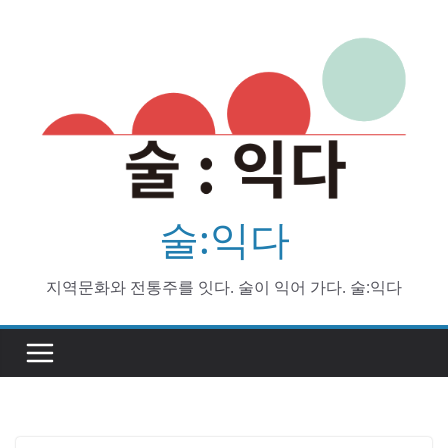
Skip
to
content
술:익다
지역문화와 전통주를 잇다. 술이 익어 가다. 술:익다