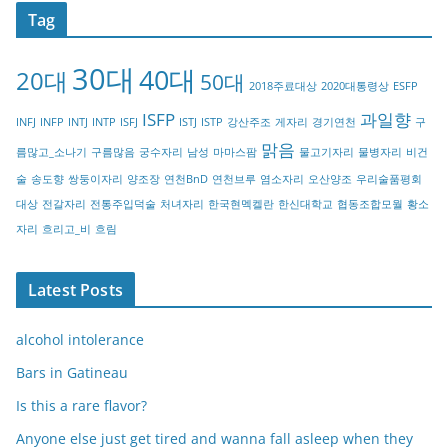
t
Tag
e
g
30대
40대
20대
o
50대
2018주료대상
2020대통령상
ESFP
r
ISFP
과일향
INFJ
INFP
INTJ
INTP
ISFJ
ISTJ
ISTP
강산주조
게자리
경기연천
구
y
맑음
름많고_소나기
구름많음
궁수자리
남성
마마스팜
물고기자리
물병자리
비건
술
송도향
쌍둥이자리
양조장
연천BnD
연천브루
염소자리
오산양조
우리술품평회
대상
전갈자리
전통주입덕술
처녀자리
한국현멕켈란
한신대학교
협동조합모월
황소
자리
흐리고_비
흐림
Latest Posts
alcohol intolerance
Bars in Gatineau
Is this a rare flavor?
Anyone else just get tired and wanna fall asleep when they