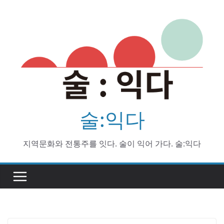
Skip
to
content
술:익다
지역문화와 전통주를 잇다. 술이 익어 가다. 술:익다