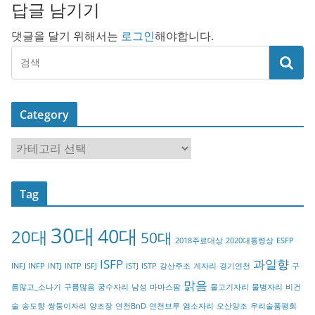
답글 남기기
댓글을 달기 위해서는
로그인
해야합니다.
Category
C
a
t
Tag
e
g
30대
40대
20대
o
50대
2018주료대상
2020대통령상
ESFP
r
ISFP
과일향
INFJ
INFP
INTJ
INTP
ISFJ
ISTJ
ISTP
강산주조
게자리
경기연천
구
y
맑음
름많고_소나기
구름많음
궁수자리
남성
마마스팜
물고기자리
물병자리
비건
술
송도향
쌍둥이자리
양조장
연천BnD
연천브루
염소자리
오산양조
우리술품평회