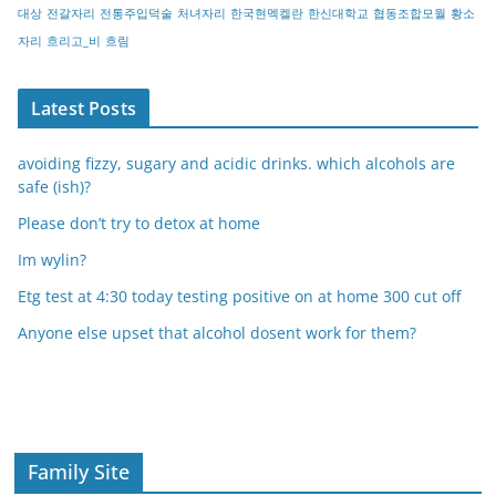
대상
전갈자리
전통주입덕술
처녀자리
한국현멕켈란
한신대학교
협동조합모월
황소
자리
흐리고_비
흐림
Latest Posts
avoiding fizzy, sugary and acidic drinks. which alcohols are
safe (ish)?
Please don’t try to detox at home
Im wylin?
Etg test at 4:30 today testing positive on at home 300 cut off
Anyone else upset that alcohol dosent work for them?
Family Site