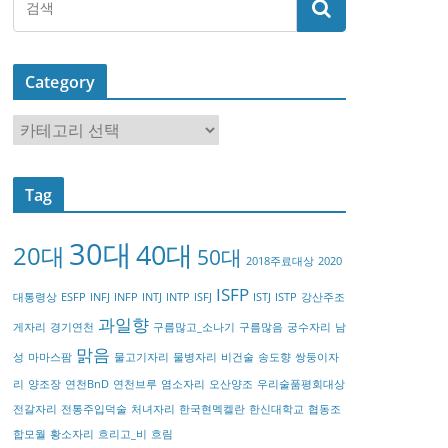
Category
C
a
t
Tag
e
g
30대
40대
20대
o
50대
2018주료대상
2020
r
ISFP
대통령상
ESFP
INFJ
INFP
INTJ
INTP
ISFJ
ISTJ
ISTP
강산주조
y
과일향
게자리
경기연천
구름많고_소나기
구름많음
궁수자리
남
맑음
성
마마스팜
물고기자리
물병자리
비건술
송도향
쌍둥이자
리
양조장
연천BnD
연천브루
염소자리
오산양조
우리술품평회대상
전갈자리
전통주입덕술
처녀자리
한국현멕켈란
한신대학교
협동조
합모월
황소자리
흐리고_비
흐림