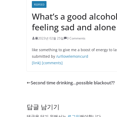
RSSFEED
What’s a good alcohol
feeling sad and alone
2023년 02월 25일
0 Comments
like something to give me a boost of energy to la
submitted by
/u/Ilovelemoncurd
[link]
[comments]
Second time drinking…possible blackout??
답글 남기기
댓글을 달기 위해서는
로그인
해야합니다.