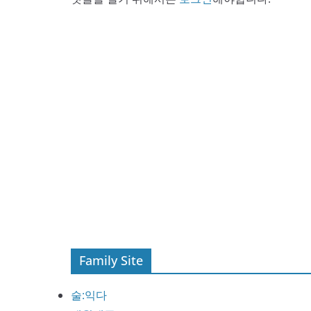
Family Site
술:익다