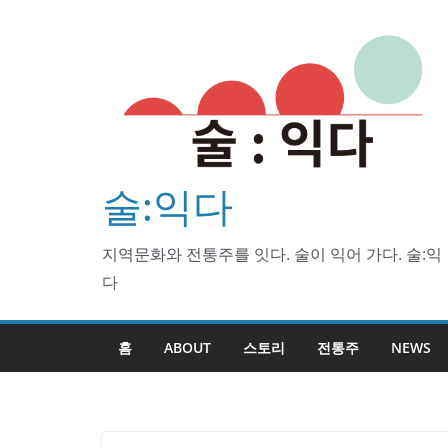
Skip
to
content
술:익다
지역문화와 전통주를 잇다. 술이 익어 가다. 술:익
다
홈
ABOUT
스토리
전통주
NEWS