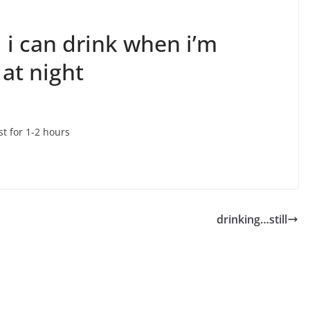
 i can drink when i’m
 at night
st for 1-2 hours
drinking…still