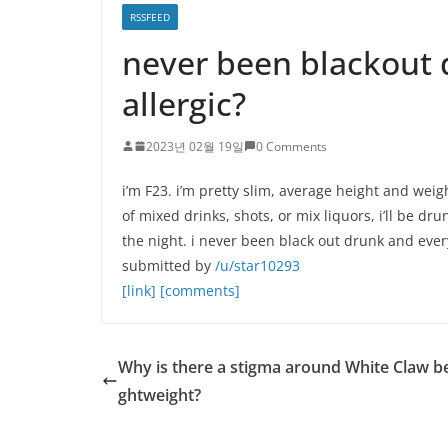
RSSFEED
never been blackout dr
allergic?
2023년 02월 19일
0 Comments
i’m F23. i’m pretty slim, average height and weight
of mixed drinks, shots, or mix liquors, i’ll be dr
the night. i never been black out drunk and ever
submitted by
/u/star10293
[link]
[comments]
Why is there a stigma around White Claw be
ghtweight?