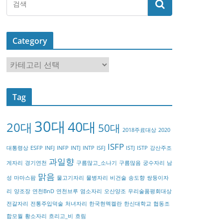
Category
C
a
t
Tag
e
g
30대
40대
20대
o
50대
2018주료대상
2020
r
ISFP
대통령상
ESFP
INFJ
INFP
INTJ
INTP
ISFJ
ISTJ
ISTP
강산주조
y
과일향
게자리
경기연천
구름많고_소나기
구름많음
궁수자리
남
맑음
성
마마스팜
물고기자리
물병자리
비건술
송도향
쌍둥이자
리
양조장
연천BnD
연천브루
염소자리
오산양조
우리술품평회대상
전갈자리
전통주입덕술
처녀자리
한국현멕켈란
한신대학교
협동조
합모월
황소자리
흐리고_비
흐림