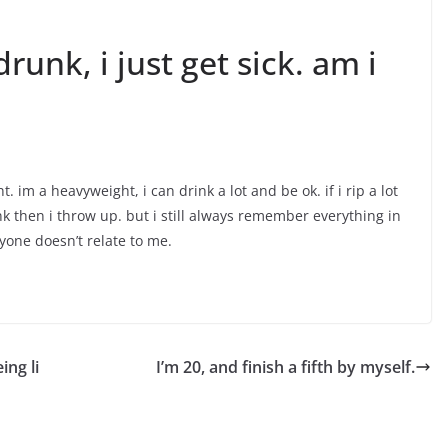
unk, i just get sick. am i
. im a heavyweight, i can drink a lot and be ok. if i rip a lot
unk then i throw up. but i still always remember everything in
yone doesn’t relate to me.
ing li
I’m 20, and finish a fifth by myself.