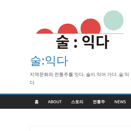
Skip
to
content
술:익다
지역문화와 전통주를 잇다. 술이 익어 가다. 술:익
다
홈
ABOUT
스토리
전통주
NEWS