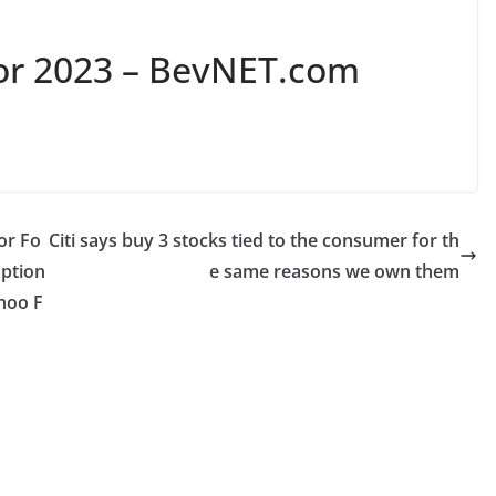
for 2023 – BevNET.com
or Fo
Citi says buy 3 stocks tied to the consumer for th
ption
e same reasons we own them
ahoo F