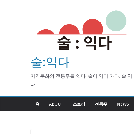
Skip
to
content
술:익다
지역문화와 전통주를 잇다. 술이 익어 가다. 술:익
다
홈
ABOUT
스토리
전통주
NEWS