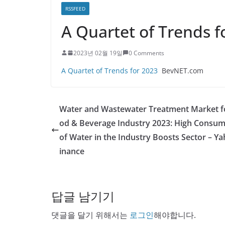
RSSFEED
A Quartet of Trends 
2023년 02월 19일
0 Comments
A Quartet of Trends for 2023
BevNET.com
Water and Wastewater Treatment Market f
od & Beverage Industry 2023: High Consum
of Water in the Industry Boosts Sector – Y
inance
답글 남기기
댓글을 달기 위해서는
로그인
해야합니다.