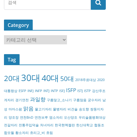
Category
C
a
t
Tag
e
g
30대
40대
20대
o
50대
2018주료대상
2020
r
ISFP
대통령상
ESFP
INFJ
INFP
INTJ
INTP
ISFJ
ISTJ
ISTP
강산주조
y
과일향
게자리
경기연천
구름많고_소나기
구름많음
궁수자리
남
맑음
성
마마스팜
물고기자리
물병자리
비건술
송도향
쌍둥이자
리
양조장
연천BnD
연천브루
염소자리
오산양조
우리술품평회대상
전갈자리
전통주입덕술
처녀자리
한국현멕켈란
한신대학교
협동조
합모월
황소자리
흐리고_비
흐림