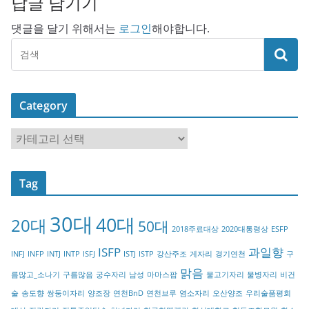
답글 남기기
댓글을 달기 위해서는
로그인
해야합니다.
Category
C
a
t
Tag
e
g
30대
40대
20대
o
50대
2018주료대상
2020대통령상
ESFP
r
ISFP
과일향
INFJ
INFP
INTJ
INTP
ISFJ
ISTJ
ISTP
강산주조
게자리
경기연천
구
y
맑음
름많고_소나기
구름많음
궁수자리
남성
마마스팜
물고기자리
물병자리
비건
술
송도향
쌍둥이자리
양조장
연천BnD
연천브루
염소자리
오산양조
우리술품평회