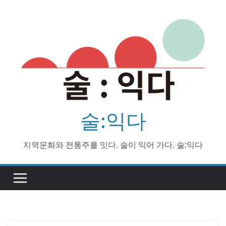
Skip
to
content
술:익다
지역문화와 전통주를 잇다. 술이 익어 가다. 술:익다