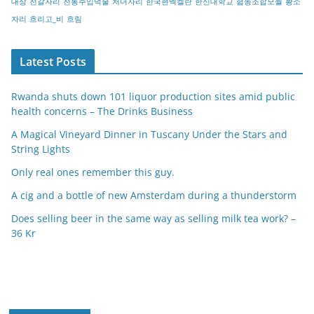
대상
전갈자리
전통주입덕술
처녀자리
한국현멕켈란
한신대학교
협동조합모월
황소
자리
흐리고_비
흐림
Latest Posts
Rwanda shuts down 101 liquor production sites amid public
health concerns – The Drinks Business
A Magical Vineyard Dinner in Tuscany Under the Stars and
String Lights
Only real ones remember this guy.
A cig and a bottle of new Amsterdam during a thunderstorm
Does selling beer in the same way as selling milk tea work? –
36 Kr