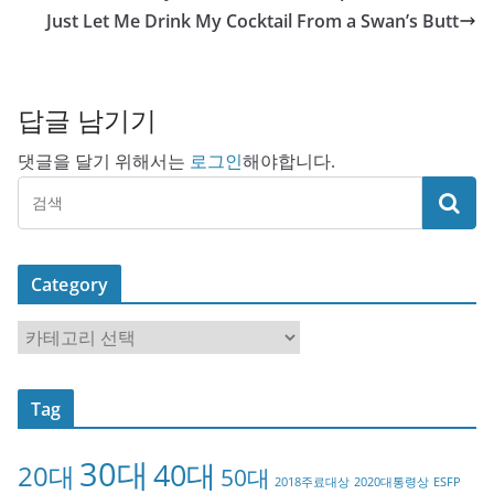
Just Let Me Drink My Cocktail From a Swan’s Butt
답글 남기기
댓글을 달기 위해서는
로그인
해야합니다.
Category
C
a
t
Tag
e
g
30대
40대
20대
o
50대
2018주료대상
2020대통령상
ESFP