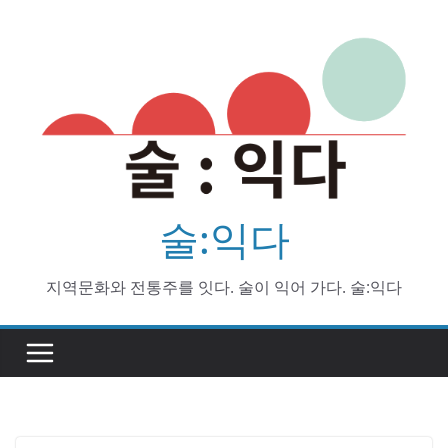
Skip
to
content
술:익다
지역문화와 전통주를 잇다. 술이 익어 가다. 술:익다