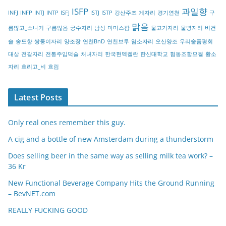
r
ISFP
과일향
INFJ
INFP
INTJ
INTP
ISFJ
ISTJ
ISTP
강산주조
게자리
경기연천
구
y
맑음
름많고_소나기
구름많음
궁수자리
남성
마마스팜
물고기자리
물병자리
비건
술
송도향
쌍둥이자리
양조장
연천BnD
연천브루
염소자리
오산양조
우리술품평회
대상
전갈자리
전통주입덕술
처녀자리
한국현멕켈란
한신대학교
협동조합모월
황소
자리
흐리고_비
흐림
Latest Posts
Only real ones remember this guy.
A cig and a bottle of new Amsterdam during a thunderstorm
Does selling beer in the same way as selling milk tea work? –
36 Kr
New Functional Beverage Company Hits the Ground Running
– BevNET.com
REALLY FUCKING GOOD