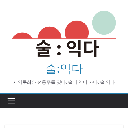
Skip
to
content
술:익다
지역문화와 전통주를 잇다. 술이 익어 가다. 술:익다