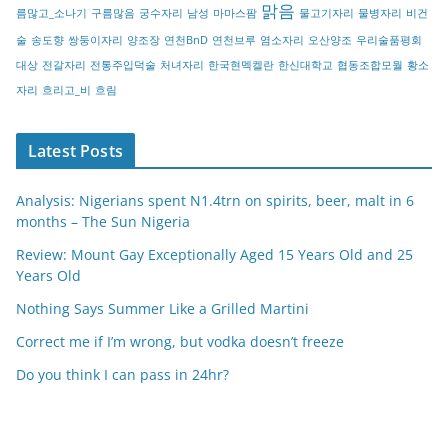
맑음
름많고_소나기
구름많음
궁수자리
남성
마마스팜
물고기자리
물병자리
비건
술
송도향
쌍둥이자리
양조장
연천BnD
연천브루
염소자리
오산양조
우리술품평회
대상
전갈자리
전통주입덕술
처녀자리
한국현멕켈란
한신대학교
협동조합모월
황소
자리
흐리고_비
흐림
Latest Posts
Analysis: Nigerians spent N1.4trn on spirits, beer, malt in 6
months – The Sun Nigeria
Review: Mount Gay Exceptionally Aged 15 Years Old and 25
Years Old
Nothing Says Summer Like a Grilled Martini
Correct me if I’m wrong, but vodka doesn’t freeze
Do you think I can pass in 24hr?