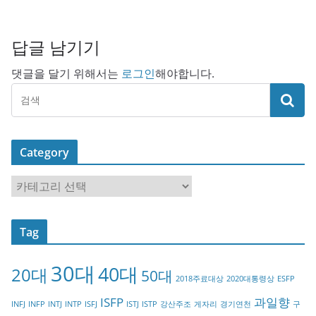
답글 남기기
댓글을 달기 위해서는
로그인
해야합니다.
Category
C
a
t
Tag
e
g
30대
40대
20대
o
50대
2018주료대상
2020대통령상
ESFP
r
ISFP
과일향
INFJ
INFP
INTJ
INTP
ISFJ
ISTJ
ISTP
강산주조
게자리
경기연천
구
y