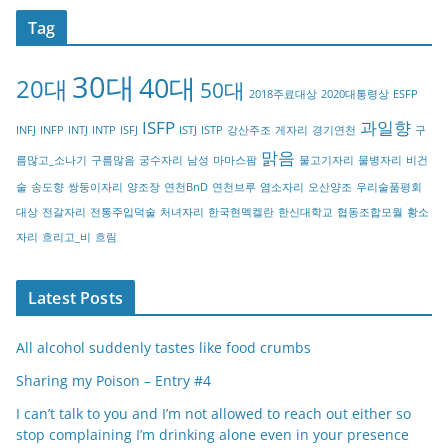
t
Tag
e
g
30대
40대
20대
o
50대
2018주료대상
2020대통령상
ESFP
r
ISFP
과일향
INFJ
INFP
INTJ
INTP
ISFJ
ISTJ
ISTP
강산주조
게자리
경기연천
구
y
맑음
름많고_소나기
구름많음
궁수자리
남성
마마스팜
물고기자리
물병자리
비건
술
송도향
쌍둥이자리
양조장
연천BnD
연천브루
염소자리
오산양조
우리술품평회
대상
전갈자리
전통주입덕술
처녀자리
한국현멕켈란
한신대학교
협동조합모월
황소
자리
흐리고_비
흐림
Latest Posts
All alcohol suddenly tastes like food crumbs
Sharing my Poison – Entry #4
I can’t talk to you and I’m not allowed to reach out either so
stop complaining I’m drinking alone even in your presence