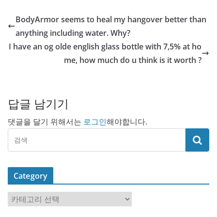
BodyArmor seems to heal my hangover better than
anything including water. Why?
I have an og olde english glass bottle with 7,5% at ho
me, how much do u think is it worth ?
답글 남기기
댓글을 달기 위해서는
로그인
해야합니다.
Category
C
a