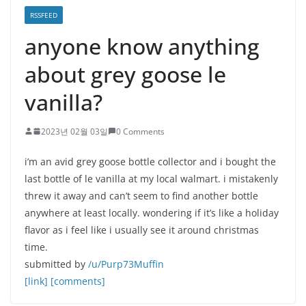
RSSFEED
anyone know anything
about grey goose le
vanilla?
2023년 02월 03일
0 Comments
i’m an avid grey goose bottle collector and i bought the
last bottle of le vanilla at my local walmart. i mistakenly
threw it away and can’t seem to find another bottle
anywhere at least locally. wondering if it’s like a holiday
flavor as i feel like i usually see it around christmas
time.
submitted by
/u/Purp73Muffin
[link]
[comments]