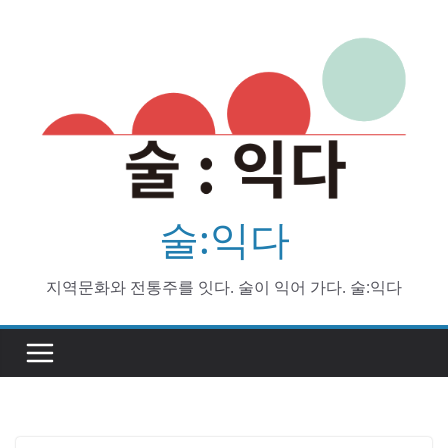
Skip
to
content
술:익다
지역문화와 전통주를 잇다. 술이 익어 가다. 술:익다