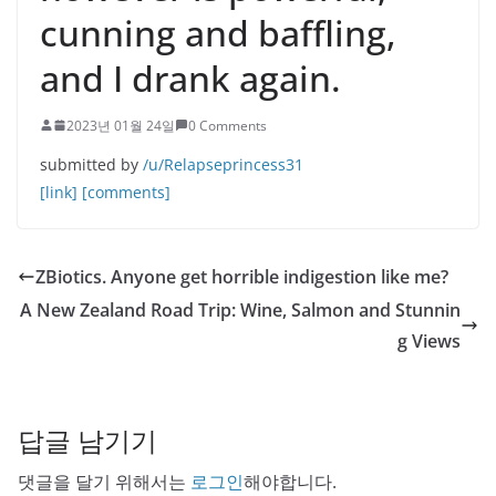
cunning and baffling,
and I drank again.
2023년 01월 24일
0 Comments
submitted by
/u/Relapseprincess31
[link]
[comments]
ZBiotics. Anyone get horrible indigestion like me?
A New Zealand Road Trip: Wine, Salmon and Stunnin
g Views
답글 남기기
댓글을 달기 위해서는
로그인
해야합니다.