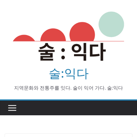
Skip
to
content
술:익다
지역문화와 전통주를 잇다. 술이 익어 가다. 술:익다