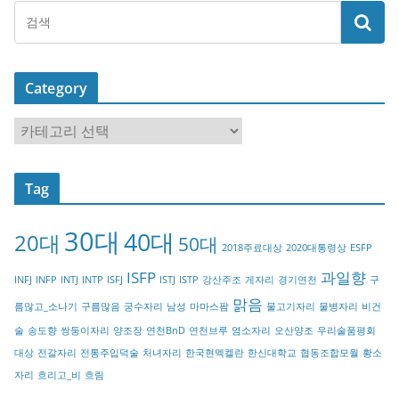
Category
C
a
t
Tag
e
g
30대
40대
20대
o
50대
2018주료대상
2020대통령상
ESFP
r
ISFP
과일향
INFJ
INFP
INTJ
INTP
ISFJ
ISTJ
ISTP
강산주조
게자리
경기연천
구
y
맑음
름많고_소나기
구름많음
궁수자리
남성
마마스팜
물고기자리
물병자리
비건
술
송도향
쌍둥이자리
양조장
연천BnD
연천브루
염소자리
오산양조
우리술품평회
대상
전갈자리
전통주입덕술
처녀자리
한국현멕켈란
한신대학교
협동조합모월
황소
자리
흐리고_비
흐림