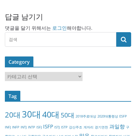
답글 남기기
댓글을 달기 위해서는
로그인
해야합니다.
Category
C
a
t
Tag
e
g
30대
40대
20대
o
50대
2018주료대상
2020대통령상
ESFP
r
ISFP
과일향
INFJ
INFP
INTJ
INTP
ISFJ
ISTJ
ISTP
강산주조
게자리
경기연천
구
y
맑음