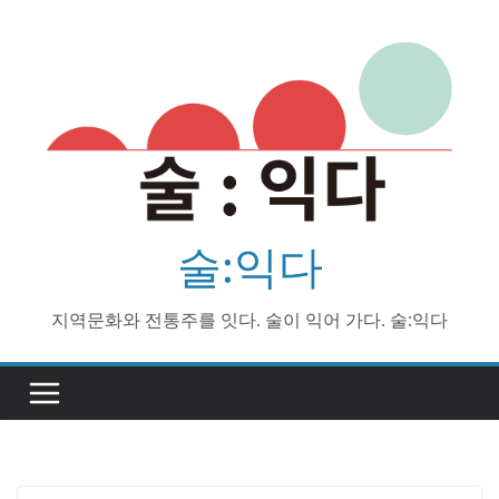
Skip
to
content
술:익다
지역문화와 전통주를 잇다. 술이 익어 가다. 술:익다