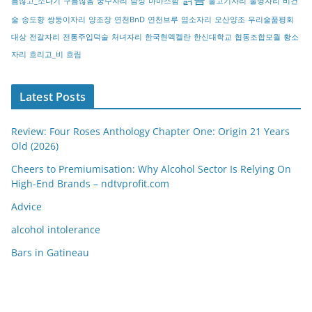
름많고_소나기
구름많음
궁수자리
남성
마마스팜
물고기자리
물병자리
비건
술
송도향
쌍둥이자리
양조장
연천BnD
연천브루
염소자리
오산양조
우리술품평회
대상
전갈자리
전통주입덕술
처녀자리
한국현멕켈란
한신대학교
협동조합모월
황소
자리
흐리고_비
흐림
Latest Posts
Review: Four Roses Anthology Chapter One: Origin 21 Years
Old (2026)
Cheers to Premiumisation: Why Alcohol Sector Is Relying On
High-End Brands – ndtvprofit.com
Advice
alcohol intolerance
Bars in Gatineau