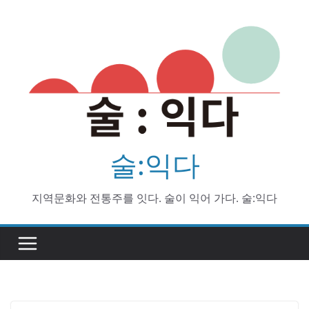
Skip
to
content
술:익다
지역문화와 전통주를 잇다. 술이 익어 가다. 술:익다