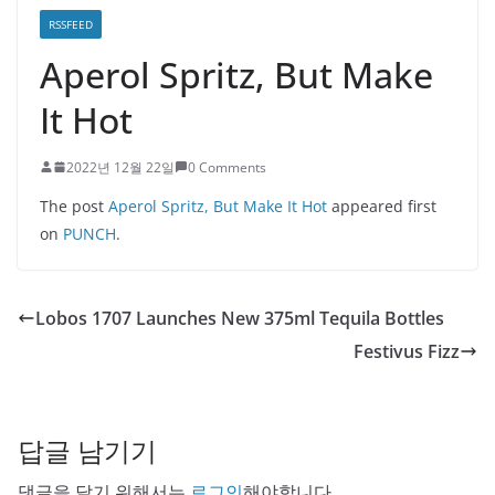
RSSFEED
Aperol Spritz, But Make
It Hot
2022년 12월 22일
0 Comments
The post
Aperol Spritz, But Make It Hot
appeared first
on
PUNCH
.
Lobos 1707 Launches New 375ml Tequila Bottles
Festivus Fizz
답글 남기기
댓글을 달기 위해서는
로그인
해야합니다.