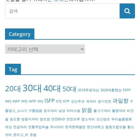
Category
C
a
t
Tag
e
g
30대
40대
20대
o
50대
2018주료대상
2020대통령상
ESFP
r
ISFP
과일향
INFJ
INFP
INTJ
INTP
ISFJ
ISTJ
ISTP
강산주조
게자리
경기연천
구
y
맑음
름많고_소나기
구름많음
궁수자리
남성
마마스팜
물고기자리
물병자리
비건
술
송도향
쌍둥이자리
양조장
연천BnD
연천브루
염소자리
오산양조
우리술품평회
대상
전갈자리
전통주입덕술
처녀자리
한국현멕켈란
한신대학교
협동조합모월
황소
자리
흐리고_비
흐림