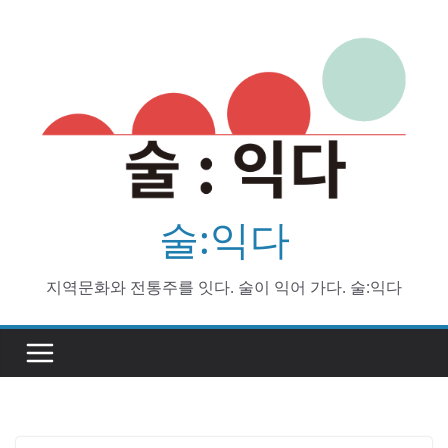
Skip
to
content
술:익다
지역문화와 전통주를 잇다. 술이 익어 가다. 술:익다