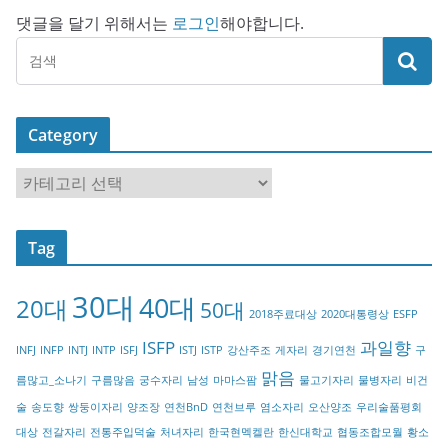
댓글을 달기 위해서는
로그인
해야합니다.
Category
C
a
t
Tag
e
g
30대
40대
20대
o
50대
2018주료대상
2020대통령상
ESFP
r
ISFP
과일향
INFJ
INFP
INTJ
INTP
ISFJ
ISTJ
ISTP
강산주조
게자리
경기연천
구
y
맑음
름많고_소나기
구름많음
궁수자리
남성
마마스팜
물고기자리
물병자리
비건
술
송도향
쌍둥이자리
양조장
연천BnD
연천브루
염소자리
오산양조
우리술품평회
대상
전갈자리
전통주입덕술
처녀자리
한국현멕켈란
한신대학교
협동조합모월
황소