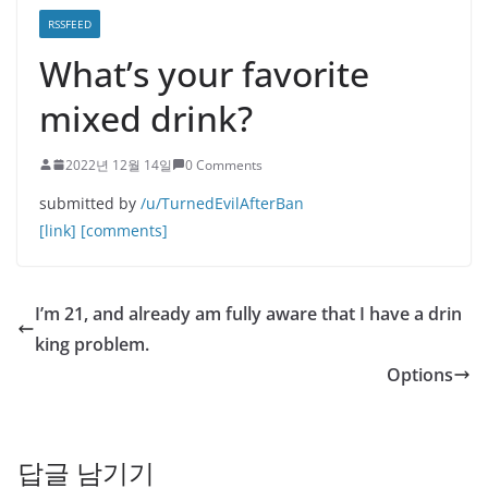
RSSFEED
What’s your favorite
mixed drink?
2022년 12월 14일
0 Comments
submitted by
/u/TurnedEvilAfterBan
[link]
[comments]
I’m 21, and already am fully aware that I have a drin
king problem.
Options
답글 남기기