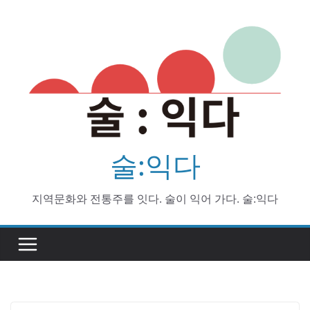
Skip
to
content
술:익다
지역문화와 전통주를 잇다. 술이 익어 가다. 술:익다