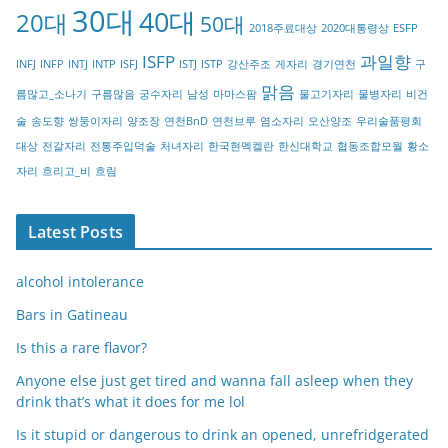
30대
40대
20대
o
50대
2018주료대상
2020대통령상
ESFP
r
ISFP
과일향
INFJ
INFP
INTJ
INTP
ISFJ
ISTJ
ISTP
강산주조
게자리
경기연천
구
y
맑음
름많고_소나기
구름많음
궁수자리
남성
마마스팜
물고기자리
물병자리
비건
술
송도향
쌍둥이자리
양조장
연천BnD
연천브루
염소자리
오산양조
우리술품평회
대상
전갈자리
전통주입덕술
처녀자리
한국현멕켈란
한신대학교
협동조합모월
황소
자리
흐리고_비
흐림
Latest Posts
alcohol intolerance
Bars in Gatineau
Is this a rare flavor?
Anyone else just get tired and wanna fall asleep when they
drink that’s what it does for me lol
Is it stupid or dangerous to drink an opened, unrefridgerated