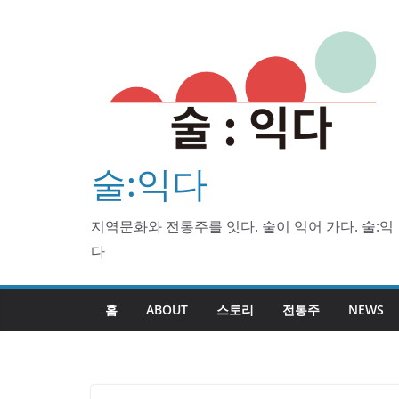
Skip
to
content
술:익다
지역문화와 전통주를 잇다. 술이 익어 가다. 술:익
다
홈
ABOUT
스토리
전통주
NEWS