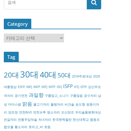
Category
C
a
t
Tag
e
g
30대
40대
20대
o
50대
2018주료대상
2020
r
ISFP
대통령상
ESFP
INFJ
INFP
INTJ
INTP
ISFJ
ISTJ
ISTP
강산주조
y
과일향
게자리
경기연천
구름많고_소나기
구름많음
궁수자리
남
맑음
성
마마스팜
물고기자리
물병자리
비건술
송도향
쌍둥이자
리
양조장
연천BnD
연천브루
염소자리
오산양조
우리술품평회대상
전갈자리
전통주입덕술
처녀자리
한국현멕켈란
한신대학교
협동조
합모월
황소자리
흐리고_비
흐림