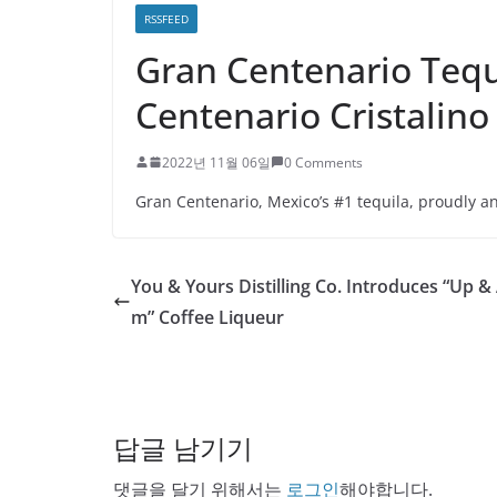
RSSFEED
Gran Centenario Tequ
Centenario Cristalino
2022년 11월 06일
0 Comments
Gran Centenario, Mexico’s #1 tequila, proudly a
You & Yours Distilling Co. Introduces “Up & 
m” Coffee Liqueur
답글 남기기
댓글을 달기 위해서는
로그인
해야합니다.