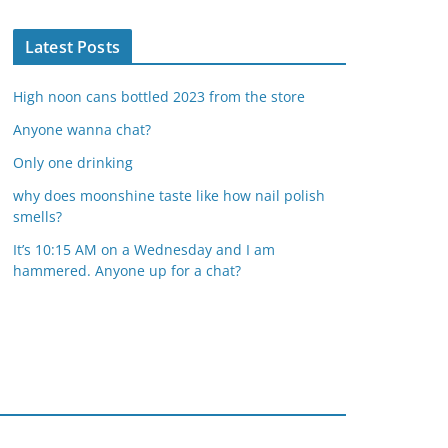
Latest Posts
High noon cans bottled 2023 from the store
Anyone wanna chat?
Only one drinking
why does moonshine taste like how nail polish
smells?
It’s 10:15 AM on a Wednesday and I am
hammered. Anyone up for a chat?