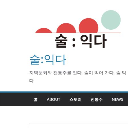
Skip
to
content
술:익다
지역문화와 전통주를 잇다. 술이 익어 가다. 술:익
다
홈
ABOUT
스토리
전통주
NEWS