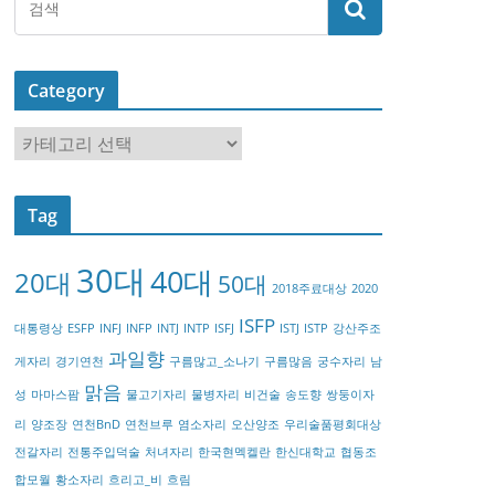
Category
C
a
t
Tag
e
g
30대
40대
20대
o
50대
2018주료대상
2020
r
ISFP
대통령상
ESFP
INFJ
INFP
INTJ
INTP
ISFJ
ISTJ
ISTP
강산주조
y
과일향
게자리
경기연천
구름많고_소나기
구름많음
궁수자리
남
맑음
성
마마스팜
물고기자리
물병자리
비건술
송도향
쌍둥이자
리
양조장
연천BnD
연천브루
염소자리
오산양조
우리술품평회대상
전갈자리
전통주입덕술
처녀자리
한국현멕켈란
한신대학교
협동조
합모월
황소자리
흐리고_비
흐림