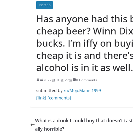
RSSFEED
Has anyone had this b
cheap beer? Winn Dixie
bucks. I’m iffy on bu
cheap it is and there
alcohol is in it as well
2022년 10월 27일
0 Comments
submitted by
/u/MojoManic1999
[link]
[comments]
What is a drink I could buy that doesn’t tast
ally horrible?