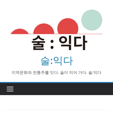
Skip
to
content
술:익다
지역문화와 전통주를 잇다. 술이 익어 가다. 술:익다