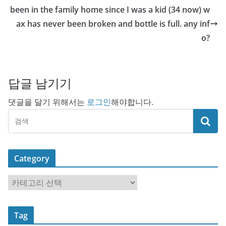
been in the family home since I was a kid (34 now) w
ax has never been broken and bottle is full. any inf
o?
답글 남기기
댓글을 달기 위해서는
로그인
해야합니다.
Category
C
a
t
Tag
e