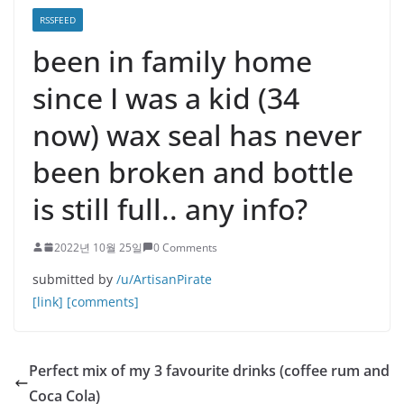
RSSFEED
been in family home
since I was a kid (34
now) wax seal has never
been broken and bottle
is still full.. any info?
2022년 10월 25일
0 Comments
submitted by
/u/ArtisanPirate
[link]
[comments]
Perfect mix of my 3 favourite drinks (coffee rum and
Coca Cola)