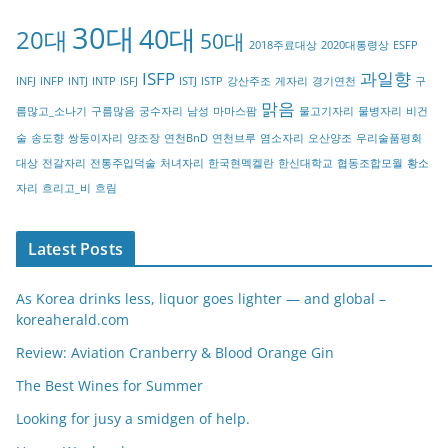
g
30대
40대
20대
o
50대
2018주료대상
2020대통령상
ESFP
r
ISFP
과일향
INFJ
INFP
INTJ
INTP
ISFJ
ISTJ
ISTP
강산주조
게자리
경기연천
구
y
맑음
름많고_소나기
구름많음
궁수자리
남성
마마스팜
물고기자리
물병자리
비건
술
송도향
쌍둥이자리
양조장
연천BnD
연천브루
염소자리
오산양조
우리술품평회
대상
전갈자리
전통주입덕술
처녀자리
한국현멕켈란
한신대학교
협동조합모월
황소
자리
흐리고_비
흐림
Latest Posts
As Korea drinks less, liquor goes lighter — and global –
koreaherald.com
Review: Aviation Cranberry & Blood Orange Gin
The Best Wines for Summer
Looking for jusy a smidgen of help.