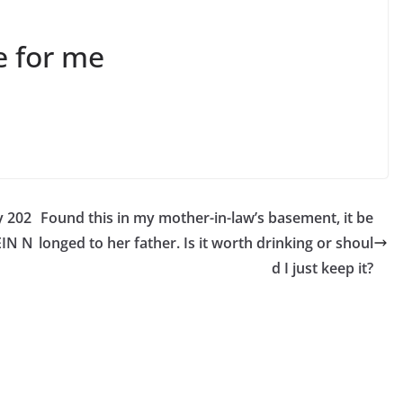
e for me
y 202
Found this in my mother-in-law’s basement, it be
EIN N
longed to her father. Is it worth drinking or shoul
d I just keep it?