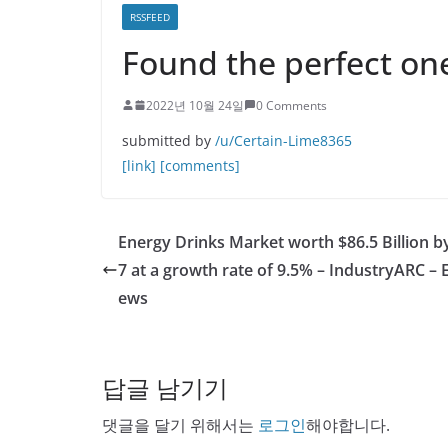
RSSFEED
Found the perfect on
2022년 10월 24일
0 Comments
submitted by
/u/Certain-Lime8365
[link]
[comments]
Energy Drinks Market worth $86.5 Billion b
7 at a growth rate of 9.5% – IndustryARC – 
ews
답글 남기기
댓글을 달기 위해서는
로그인
해야합니다.