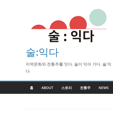
Skip
to
content
술:익다
지역문화와 전통주를 잇다. 술이 익어 가다. 술:익
다
홈
ABOUT
스토리
전통주
NEWS