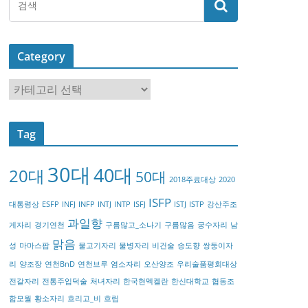
Category
C
a
t
Tag
e
g
30대
40대
20대
o
50대
2018주료대상
2020
r
ISFP
대통령상
ESFP
INFJ
INFP
INTJ
INTP
ISFJ
ISTJ
ISTP
강산주조
y
과일향
게자리
경기연천
구름많고_소나기
구름많음
궁수자리
남
맑음
성
마마스팜
물고기자리
물병자리
비건술
송도향
쌍둥이자
리
양조장
연천BnD
연천브루
염소자리
오산양조
우리술품평회대상
전갈자리
전통주입덕술
처녀자리
한국현멕켈란
한신대학교
협동조
합모월
황소자리
흐리고_비
흐림