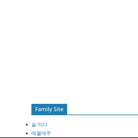
Family Site
술:익다
매월매주