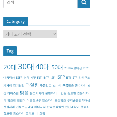
Category
C
a
t
Tag
e
g
30대
40대
20대
o
50대
2018주료대상
2020
r
ISFP
대통령상
ESFP
INFJ
INFP
INTJ
INTP
ISFJ
ISTJ
ISTP
강산주조
y
과일향
게자리
경기연천
구름많고_소나기
구름많음
궁수자리
남
맑음
성
마마스팜
물고기자리
물병자리
비건술
송도향
쌍둥이자
리
양조장
연천BnD
연천브루
염소자리
오산양조
우리술품평회대상
전갈자리
전통주입덕술
처녀자리
한국현멕켈란
한신대학교
협동조
합모월
황소자리
흐리고_비
흐림