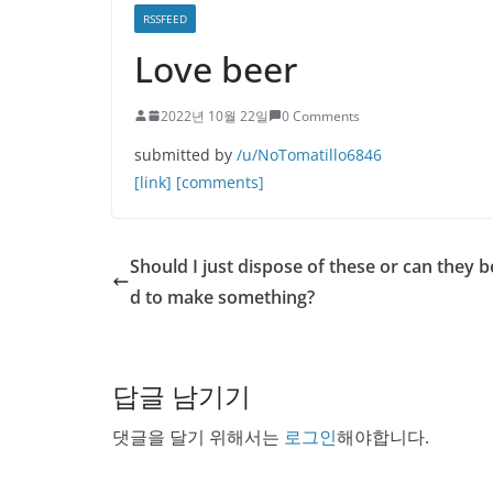
RSSFEED
Love beer
2022년 10월 22일
0 Comments
submitted by
/u/NoTomatillo6846
[link]
[comments]
Should I just dispose of these or can they b
d to make something?
답글 남기기
댓글을 달기 위해서는
로그인
해야합니다.