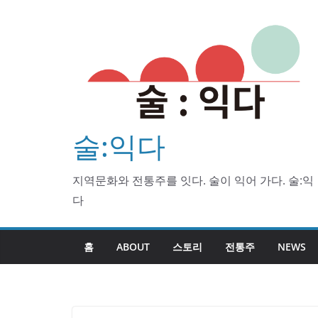
Skip
to
content
술:익다
지역문화와 전통주를 잇다. 술이 익어 가다. 술:익
다
홈
ABOUT
스토리
전통주
NEWS