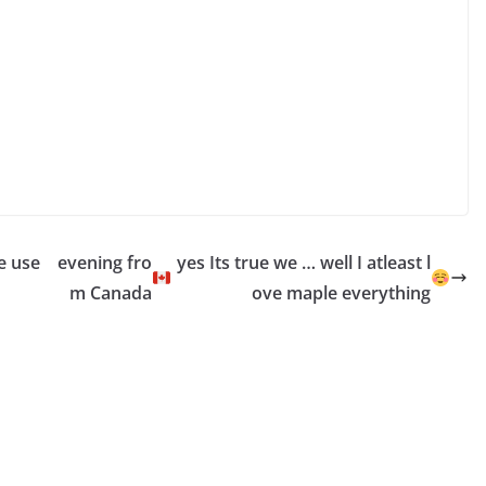
e use
evening fro
yes Its true we … well I atleast l
m Canada
ove maple everything