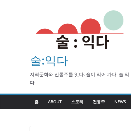
Skip
to
content
술:익다
지역문화와 전통주를 잇다. 술이 익어 가다. 술:익
다
홈
ABOUT
스토리
전통주
NEWS