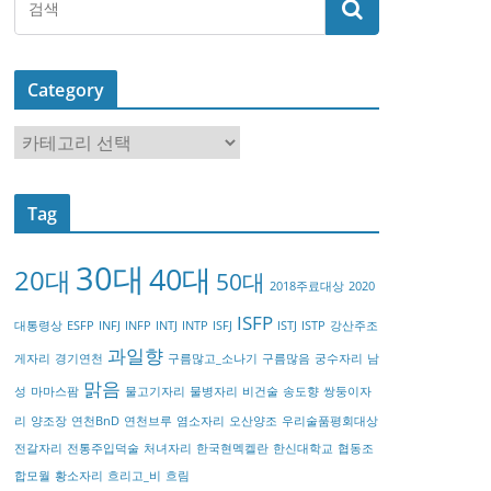
Category
C
a
t
Tag
e
g
30대
40대
20대
o
50대
2018주료대상
2020
r
ISFP
대통령상
ESFP
INFJ
INFP
INTJ
INTP
ISFJ
ISTJ
ISTP
강산주조
y
과일향
게자리
경기연천
구름많고_소나기
구름많음
궁수자리
남
맑음
성
마마스팜
물고기자리
물병자리
비건술
송도향
쌍둥이자
리
양조장
연천BnD
연천브루
염소자리
오산양조
우리술품평회대상
전갈자리
전통주입덕술
처녀자리
한국현멕켈란
한신대학교
협동조
합모월
황소자리
흐리고_비
흐림