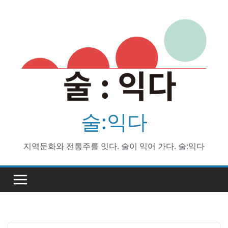
Skip
to
content
술:익다
지역문화와 전통주를 잇다. 술이 익어 가다. 술:익다