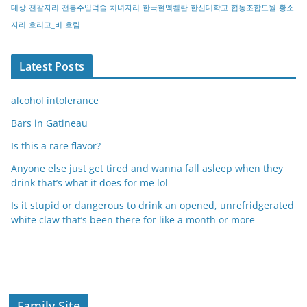
대상
전갈자리
전통주입덕술
처녀자리
한국현멕켈란
한신대학교
협동조합모월
황소
자리
흐리고_비
흐림
Latest Posts
alcohol intolerance
Bars in Gatineau
Is this a rare flavor?
Anyone else just get tired and wanna fall asleep when they
drink that’s what it does for me lol
Is it stupid or dangerous to drink an opened, unrefridgerated
white claw that’s been there for like a month or more
Family Site