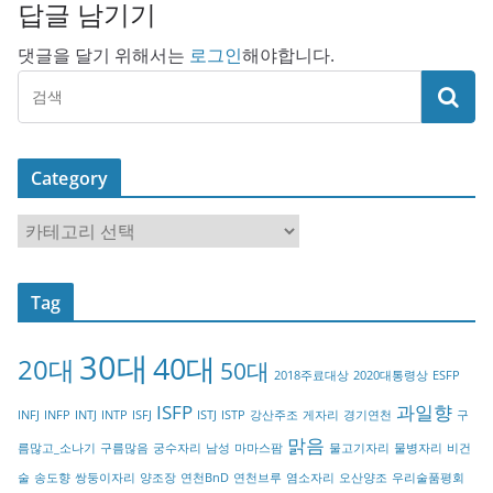
답글 남기기
댓글을 달기 위해서는
로그인
해야합니다.
Category
C
a
t
Tag
e
g
30대
40대
20대
o
50대
2018주료대상
2020대통령상
ESFP
r
ISFP
과일향
INFJ
INFP
INTJ
INTP
ISFJ
ISTJ
ISTP
강산주조
게자리
경기연천
구
y
맑음
름많고_소나기
구름많음
궁수자리
남성
마마스팜
물고기자리
물병자리
비건
술
송도향
쌍둥이자리
양조장
연천BnD
연천브루
염소자리
오산양조
우리술품평회