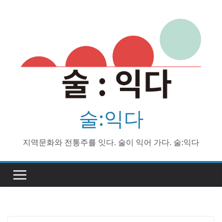
Skip
to
content
술:익다
지역문화와 전통주를 잇다. 술이 익어 가다. 술:익다