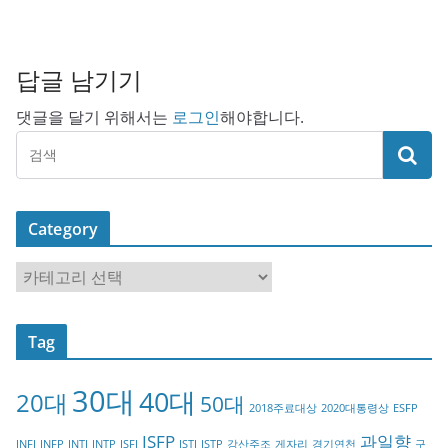
답글 남기기
댓글을 달기 위해서는
로그인
해야합니다.
Category
C
a
t
Tag
e
g
30대
40대
20대
o
50대
2018주료대상
2020대통령상
ESFP
r
ISFP
과일향
INFJ
INFP
INTJ
INTP
ISFJ
ISTJ
ISTP
강산주조
게자리
경기연천
구