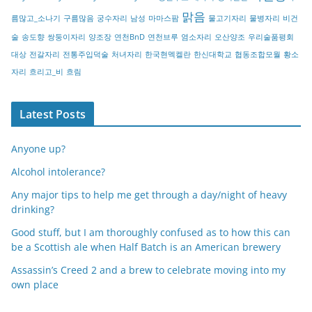
y
맑음
름많고_소나기
구름많음
궁수자리
남성
마마스팜
물고기자리
물병자리
비건
술
송도향
쌍둥이자리
양조장
연천BnD
연천브루
염소자리
오산양조
우리술품평회
대상
전갈자리
전통주입덕술
처녀자리
한국현멕켈란
한신대학교
협동조합모월
황소
자리
흐리고_비
흐림
Latest Posts
Anyone up?
Alcohol intolerance?
Any major tips to help me get through a day/night of heavy
drinking?
Good stuff, but I am thoroughly confused as to how this can
be a Scottish ale when Half Batch is an American brewery
Assassin’s Creed 2 and a brew to celebrate moving into my
own place