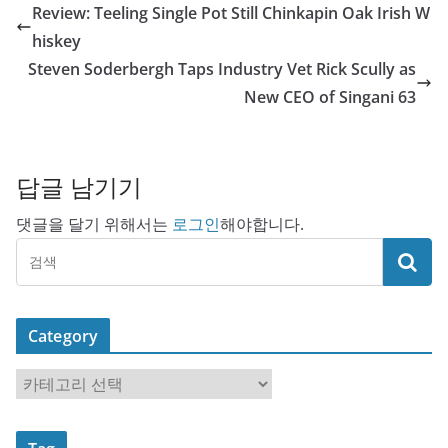
Review: Teeling Single Pot Still Chinkapin Oak Irish W
hiskey
Steven Soderbergh Taps Industry Vet Rick Scully as
New CEO of Singani 63
답글 남기기
댓글을 달기 위해서는
로그인
해야합니다.
Category
C
a
t