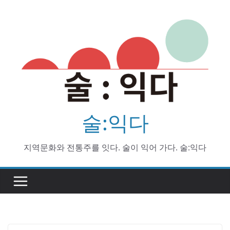
Skip
to
content
술:익다
지역문화와 전통주를 잇다. 술이 익어 가다. 술:익다