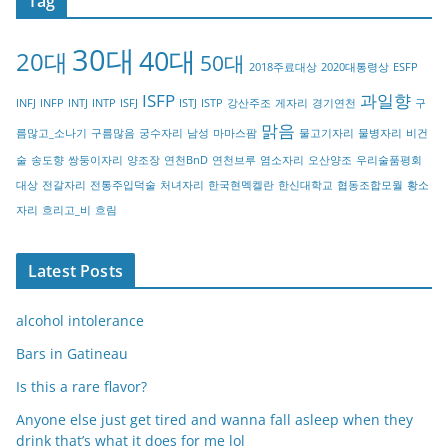
Tag
e
g
30대
40대
20대
o
50대
2018주료대상
2020대통령상
ESFP
r
ISFP
과일향
INFJ
INFP
INTJ
INTP
ISFJ
ISTJ
ISTP
강산주조
게자리
경기연천
구
y
맑음
름많고_소나기
구름많음
궁수자리
남성
마마스팜
물고기자리
물병자리
비건
술
송도향
쌍둥이자리
양조장
연천BnD
연천브루
염소자리
오산양조
우리술품평회
대상
전갈자리
전통주입덕술
처녀자리
한국현멕켈란
한신대학교
협동조합모월
황소
자리
흐리고_비
흐림
Latest Posts
alcohol intolerance
Bars in Gatineau
Is this a rare flavor?
Anyone else just get tired and wanna fall asleep when they
drink that’s what it does for me lol