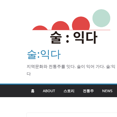
Skip
to
content
술:익다
지역문화와 전통주를 잇다. 술이 익어 가다. 술:익
다
홈
ABOUT
스토리
전통주
NEWS