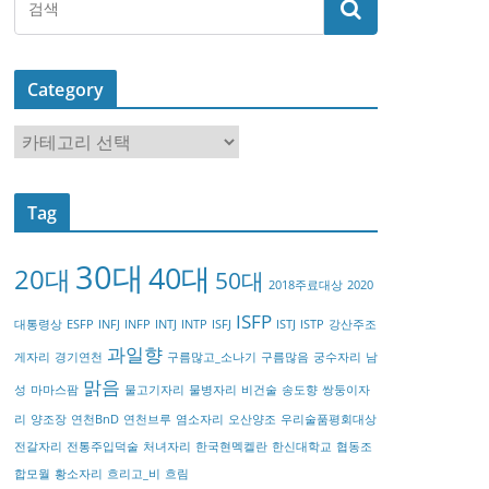
Category
C
a
t
Tag
e
g
30대
40대
20대
o
50대
2018주료대상
2020
r
ISFP
대통령상
ESFP
INFJ
INFP
INTJ
INTP
ISFJ
ISTJ
ISTP
강산주조
y
과일향
게자리
경기연천
구름많고_소나기
구름많음
궁수자리
남
맑음
성
마마스팜
물고기자리
물병자리
비건술
송도향
쌍둥이자
리
양조장
연천BnD
연천브루
염소자리
오산양조
우리술품평회대상
전갈자리
전통주입덕술
처녀자리
한국현멕켈란
한신대학교
협동조
합모월
황소자리
흐리고_비
흐림