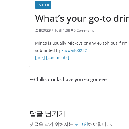
RSSFEED
What’s your go-to dri
2022년 10월 12일
0 Comments
Mines is usually Mickeys or any 40 tbh but if I’m 
submitted by
/u/waifo0222
[link]
[comments]
Chillis drinks have you so goneee
답글 남기기
댓글을 달기 위해서는
로그인
해야합니다.