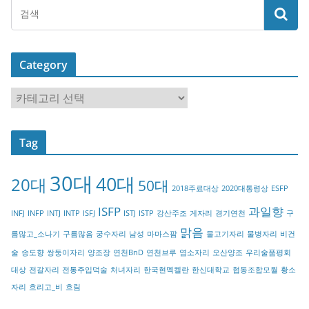
Category
C
a
t
Tag
e
g
30대
40대
20대
o
50대
2018주료대상
2020대통령상
ESFP
r
ISFP
과일향
INFJ
INFP
INTJ
INTP
ISFJ
ISTJ
ISTP
강산주조
게자리
경기연천
구
y
맑음
름많고_소나기
구름많음
궁수자리
남성
마마스팜
물고기자리
물병자리
비건
술
송도향
쌍둥이자리
양조장
연천BnD
연천브루
염소자리
오산양조
우리술품평회
대상
전갈자리
전통주입덕술
처녀자리
한국현멕켈란
한신대학교
협동조합모월
황소
자리
흐리고_비
흐림