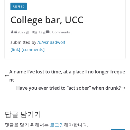
RSSFEED
College bar, UCC
2022년 10월 12일
0 Comments
submitted by
/u/vsnBadwolf
[link]
[comments]
A name I’ve lost to time, at a place I no longer freque
nt
Have you ever tried to “act sober” when drunk?
답글 남기기
댓글을 달기 위해서는
로그인
해야합니다.