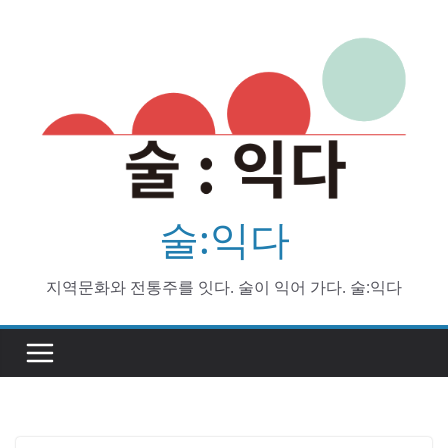
Skip
to
content
술:익다
지역문화와 전통주를 잇다. 술이 익어 가다. 술:익다