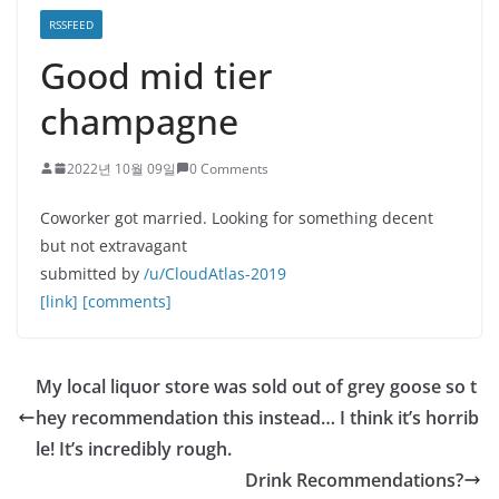
RSSFEED
Good mid tier
champagne
2022년 10월 09일
0 Comments
Coworker got married. Looking for something decent
but not extravagant
submitted by
/u/CloudAtlas-2019
[link]
[comments]
My local liquor store was sold out of grey goose so t
hey recommendation this instead… I think it’s horrib
le! It’s incredibly rough.
Drink Recommendations?