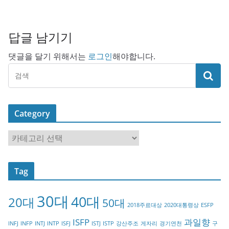
답글 남기기
댓글을 달기 위해서는
로그인
해야합니다.
Category
C
a
t
Tag
e
g
30대
40대
20대
o
50대
2018주료대상
2020대통령상
ESFP
r
ISFP
과일향
INFJ
INFP
INTJ
INTP
ISFJ
ISTJ
ISTP
강산주조
게자리
경기연천
구
y