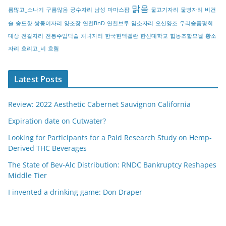
맑음
름많고_소나기
구름많음
궁수자리
남성
마마스팜
물고기자리
물병자리
비건
술
송도향
쌍둥이자리
양조장
연천BnD
연천브루
염소자리
오산양조
우리술품평회
대상
전갈자리
전통주입덕술
처녀자리
한국현멕켈란
한신대학교
협동조합모월
황소
자리
흐리고_비
흐림
Latest Posts
Review: 2022 Aesthetic Cabernet Sauvignon California
Expiration date on Cutwater?
Looking for Participants for a Paid Research Study on Hemp-
Derived THC Beverages
The State of Bev-Alc Distribution: RNDC Bankruptcy Reshapes
Middle Tier
I invented a drinking game: Don Draper