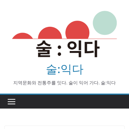
Skip
to
content
술:익다
지역문화와 전통주를 잇다. 술이 익어 가다. 술:익다