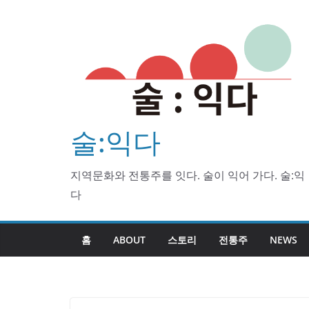
Skip
to
content
술:익다
지역문화와 전통주를 잇다. 술이 익어 가다. 술:익
다
홈
ABOUT
스토리
전통주
NEWS