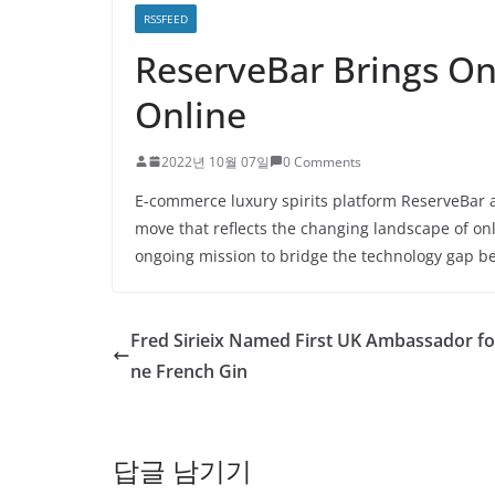
RSSFEED
ReserveBar Brings On
Online
2022년 10월 07일
0 Comments
E-commerce luxury spirits platform ReserveBar 
move that reflects the changing landscape of o
ongoing mission to bridge the technology gap 
Fred Sirieix Named First UK Ambassador fo
ne French Gin
답글 남기기