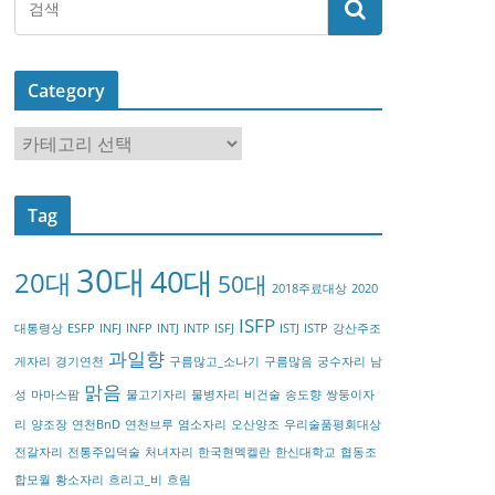
Category
C
a
t
Tag
e
g
30대
40대
20대
o
50대
2018주료대상
2020
r
ISFP
대통령상
ESFP
INFJ
INFP
INTJ
INTP
ISFJ
ISTJ
ISTP
강산주조
y
과일향
게자리
경기연천
구름많고_소나기
구름많음
궁수자리
남
맑음
성
마마스팜
물고기자리
물병자리
비건술
송도향
쌍둥이자
리
양조장
연천BnD
연천브루
염소자리
오산양조
우리술품평회대상
전갈자리
전통주입덕술
처녀자리
한국현멕켈란
한신대학교
협동조
합모월
황소자리
흐리고_비
흐림