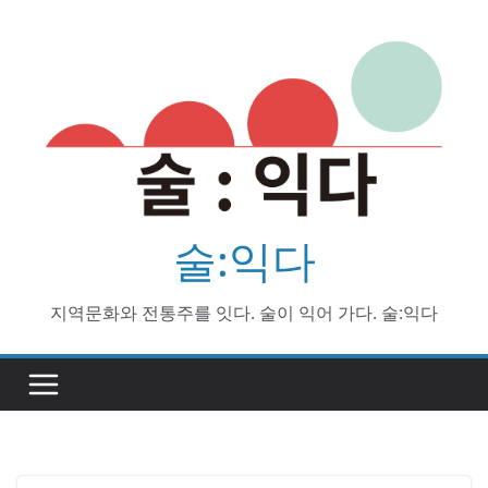
Skip
to
content
술:익다
지역문화와 전통주를 잇다. 술이 익어 가다. 술:익다