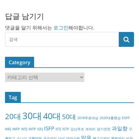
답글 남기기
댓글을 달기 위해서는
로그인
해야합니다.
Category
C
a
t
Tag
e
g
30대
40대
20대
o
50대
2018주료대상
2020대통령상
ESFP
r
ISFP
과일향
INFJ
INFP
INTJ
INTP
ISFJ
ISTJ
ISTP
강산주조
게자리
경기연천
구
y
맑음
름많고_소나기
구름많음
궁수자리
남성
마마스팜
물고기자리
물병자리
비건