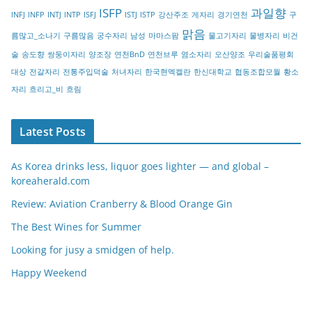
r
ISFP
과일향
INFJ
INFP
INTJ
INTP
ISFJ
ISTJ
ISTP
강산주조
게자리
경기연천
구
y
맑음
름많고_소나기
구름많음
궁수자리
남성
마마스팜
물고기자리
물병자리
비건
술
송도향
쌍둥이자리
양조장
연천BnD
연천브루
염소자리
오산양조
우리술품평회
대상
전갈자리
전통주입덕술
처녀자리
한국현멕켈란
한신대학교
협동조합모월
황소
자리
흐리고_비
흐림
Latest Posts
As Korea drinks less, liquor goes lighter — and global –
koreaherald.com
Review: Aviation Cranberry & Blood Orange Gin
The Best Wines for Summer
Looking for jusy a smidgen of help.
Happy Weekend