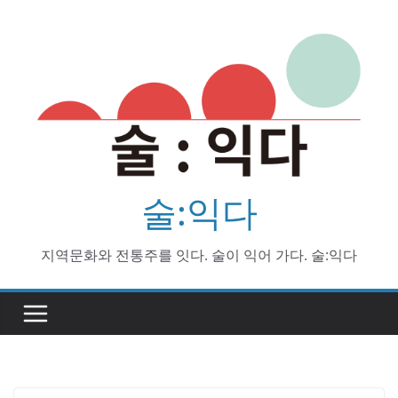
Skip
to
content
술:익다
지역문화와 전통주를 잇다. 술이 익어 가다. 술:익다