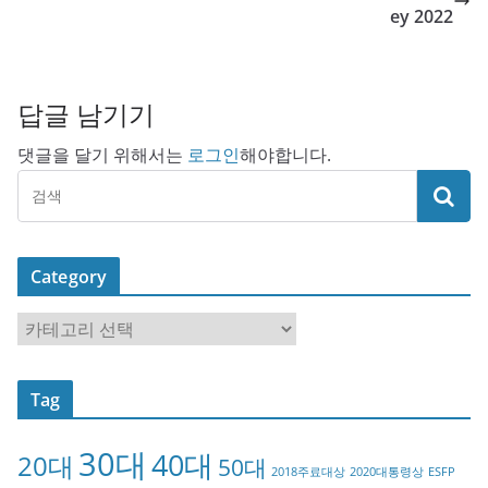
ey 2022
답글 남기기
댓글을 달기 위해서는
로그인
해야합니다.
Category
C
a
t
Tag
e
g
30대
40대
20대
o
50대
2018주료대상
2020대통령상
ESFP