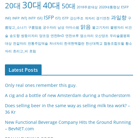
30대
40대
20대
o
50대
2018주료대상
2020대통령상
ESFP
r
ISFP
과일향
INFJ
INFP
INTJ
INTP
ISFJ
ISTJ
ISTP
강산주조
게자리
경기연천
구
y
맑음
름많고_소나기
구름많음
궁수자리
남성
마마스팜
물고기자리
물병자리
비건
술
송도향
쌍둥이자리
양조장
연천BnD
연천브루
염소자리
오산양조
우리술품평회
대상
전갈자리
전통주입덕술
처녀자리
한국현멕켈란
한신대학교
협동조합모월
황소
자리
흐리고_비
흐림
Latest Posts
Only real ones remember this guy.
A cig and a bottle of new Amsterdam during a thunderstorm
Does selling beer in the same way as selling milk tea work? –
36 Kr
New Functional Beverage Company Hits the Ground Running
– BevNET.com