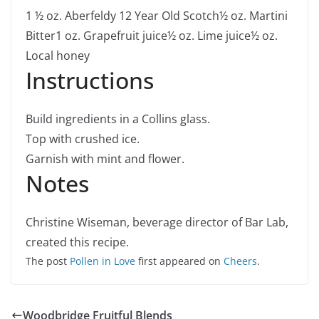
1 ½
oz.
Aberfeldy 12 Year Old Scotch
½
oz.
Martini
Bitter
1
oz.
Grapefruit juice
½
oz.
Lime juice
½
oz.
Local honey
Instructions
Build ingredients in a Collins glass.
Top with crushed ice.
Garnish with mint and flower.
Notes
Christine Wiseman, beverage director of Bar Lab,
created this recipe.
The post
Pollen in Love
first appeared on
Cheers
.
Woodbridge Fruitful Blends