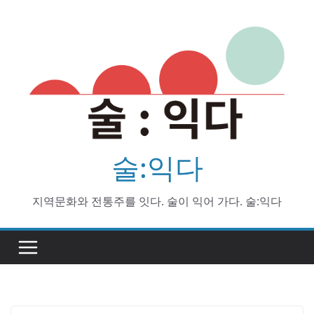
Skip
to
content
술:익다
지역문화와 전통주를 잇다. 술이 익어 가다. 술:익다