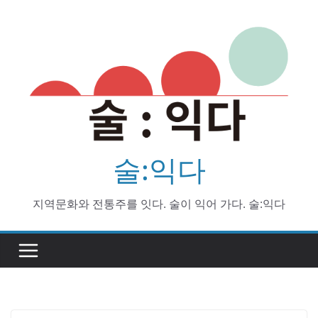
Skip
to
content
술:익다
지역문화와 전통주를 잇다. 술이 익어 가다. 술:익다