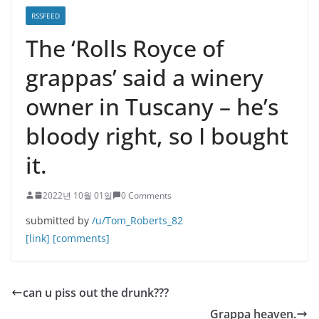
RSSFEED
The ‘Rolls Royce of
grappas’ said a winery
owner in Tuscany – he’s
bloody right, so I bought
it.
2022년 10월 01일
0 Comments
submitted by
/u/Tom_Roberts_82
[link]
[comments]
can u piss out the drunk???
Grappa heaven.