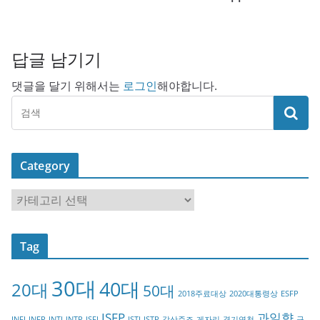
답글 남기기
댓글을 달기 위해서는
로그인
해야합니다.
Category
C
a
t
Tag
e
g
30대
40대
20대
o
50대
2018주료대상
2020대통령상
ESFP
r
ISFP
과일향
INFJ
INFP
INTJ
INTP
ISFJ
ISTJ
ISTP
강산주조
게자리
경기연천
구