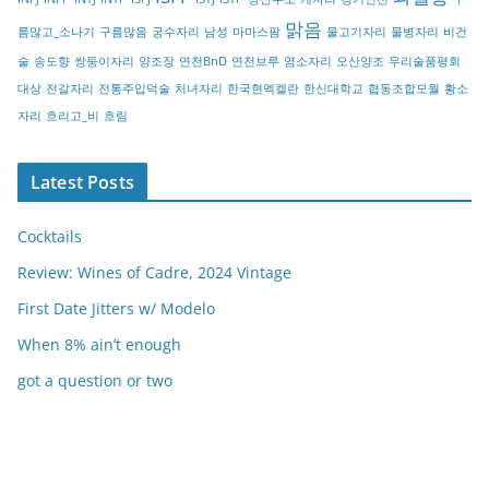
y
맑음
름많고_소나기
구름많음
궁수자리
남성
마마스팜
물고기자리
물병자리
비건
술
송도향
쌍둥이자리
양조장
연천BnD
연천브루
염소자리
오산양조
우리술품평회
대상
전갈자리
전통주입덕술
처녀자리
한국현멕켈란
한신대학교
협동조합모월
황소
자리
흐리고_비
흐림
Latest Posts
Cocktails
Review: Wines of Cadre, 2024 Vintage
First Date Jitters w/ Modelo
When 8% ain’t enough
got a question or two