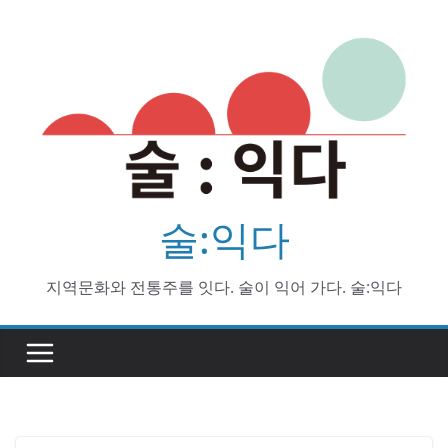
Skip
to
content
술:익다
지역문화와 전통주를 잇다. 술이 익어 가다. 술:익다