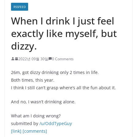
RSSFEED
When I drink I just feel
exactly like myself, but
dizzy.
2022년 09월 30일
0 Comments
26m, got dizzy drinking only 2 times in life.
Both times, this year.
I think I still can’t grasp where’s all the fun about it.
And no, I wasn’t drinking alone.
What am I doing wrong?
submitted by
/u/OddTypeGuy
[link]
[comments]