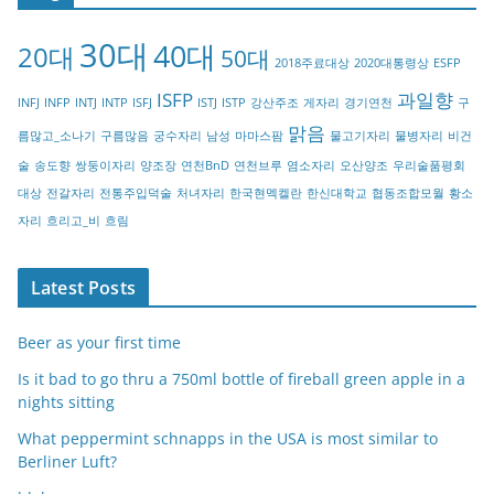
g
30대
40대
20대
o
50대
2018주료대상
2020대통령상
ESFP
r
ISFP
과일향
INFJ
INFP
INTJ
INTP
ISFJ
ISTJ
ISTP
강산주조
게자리
경기연천
구
y
맑음
름많고_소나기
구름많음
궁수자리
남성
마마스팜
물고기자리
물병자리
비건
술
송도향
쌍둥이자리
양조장
연천BnD
연천브루
염소자리
오산양조
우리술품평회
대상
전갈자리
전통주입덕술
처녀자리
한국현멕켈란
한신대학교
협동조합모월
황소
자리
흐리고_비
흐림
Latest Posts
Beer as your first time
Is it bad to go thru a 750ml bottle of fireball green apple in a
nights sitting
What peppermint schnapps in the USA is most similar to
Berliner Luft?