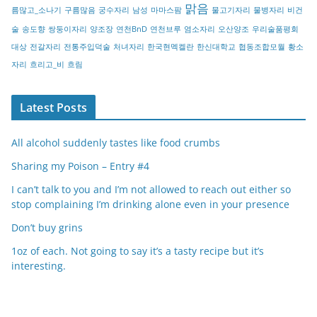
맑음
름많고_소나기
구름많음
궁수자리
남성
마마스팜
물고기자리
물병자리
비건
술
송도향
쌍둥이자리
양조장
연천BnD
연천브루
염소자리
오산양조
우리술품평회
대상
전갈자리
전통주입덕술
처녀자리
한국현멕켈란
한신대학교
협동조합모월
황소
자리
흐리고_비
흐림
Latest Posts
All alcohol suddenly tastes like food crumbs
Sharing my Poison – Entry #4
I can’t talk to you and I’m not allowed to reach out either so
stop complaining I’m drinking alone even in your presence
Don’t buy grins
1oz of each. Not going to say it’s a tasty recipe but it’s
interesting.