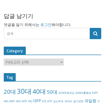
답글 남기기
댓글을 달기 위해서는
로그인
해야합니다.
Category
C
a
t
Tag
e
g
30대
40대
20대
o
50대
2018주료대상
2020대통령상
ESFP
r
ISFP
과일향
INFJ
INFP
INTJ
INTP
ISFJ
ISTJ
ISTP
강산주조
게자리
경기연천
구
y