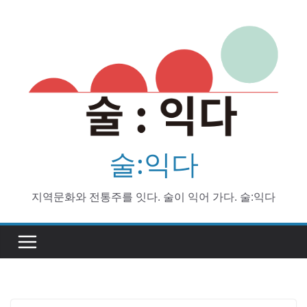
Skip
to
content
술:익다
지역문화와 전통주를 잇다. 술이 익어 가다. 술:익다