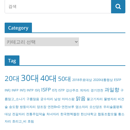
Category
C
a
t
Tag
e
g
30대
40대
20대
o
50대
2018주료대상
2020대통령상
ESFP
r
ISFP
과일향
INFJ
INFP
INTJ
INTP
ISFJ
ISTJ
ISTP
강산주조
게자리
경기연천
구
y
맑음
름많고_소나기
구름많음
궁수자리
남성
마마스팜
물고기자리
물병자리
비건
술
송도향
쌍둥이자리
양조장
연천BnD
연천브루
염소자리
오산양조
우리술품평회
대상
전갈자리
전통주입덕술
처녀자리
한국현멕켈란
한신대학교
협동조합모월
황소
자리
흐리고_비
흐림