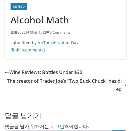
RSSFEED
Alcohol Math
2022년 09월 15일
0 Comments
submitted by
/u/TomoIsNotherDay
[link]
[comments]
Wine Reviews: Bottles Under $30
The creator of Trader Joe’s “Two Buck Chuck” has di
ed
답글 남기기
댓글을 달기 위해서는
로그인
해야합니다.