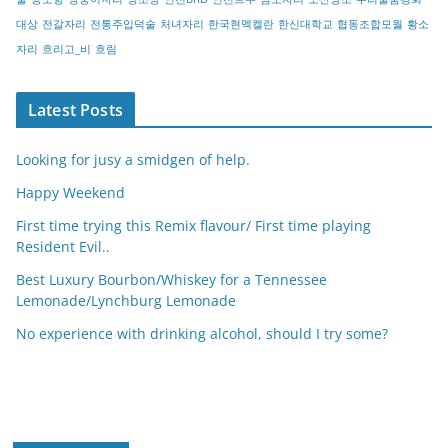
대상
전갈자리
전통주입덕술
처녀자리
한국현멕켈란
한신대학교
협동조합모월
황소
자리
흐리고_비
흐림
Latest Posts
Looking for jusy a smidgen of help.
Happy Weekend
First time trying this Remix flavour/ First time playing
Resident Evil..
Best Luxury Bourbon/Whiskey for a Tennessee
Lemonade/Lynchburg Lemonade
No experience with drinking alcohol, should I try some?