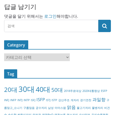
답글 남기기
댓글을 달기 위해서는
로그인
해야합니다.
Category
C
a
t
Tag
e
g
30대
40대
20대
o
50대
2018주료대상
2020대통령상
ESFP
r
ISFP
과일향
INFJ
INFP
INTJ
INTP
ISFJ
ISTJ
ISTP
강산주조
게자리
경기연천
구
y
맑음
름많고_소나기
구름많음
궁수자리
남성
마마스팜
물고기자리
물병자리
비건
술
송도향
쌍둥이자리
양조장
연천BnD
연천브루
염소자리
오산양조
우리술품평회