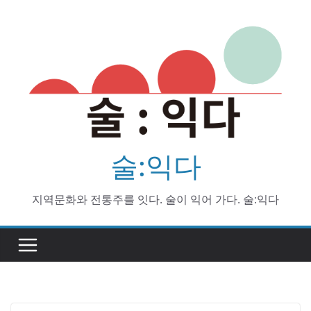
Skip
to
content
술:익다
지역문화와 전통주를 잇다. 술이 익어 가다. 술:익다