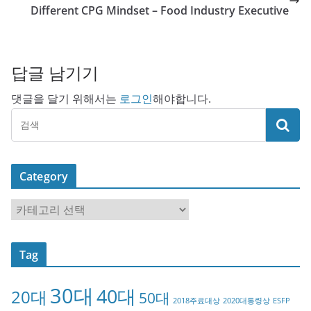
Different CPG Mindset – Food Industry Executive
답글 남기기
댓글을 달기 위해서는
로그인
해야합니다.
Category
C
a
t
Tag
e
g
30대
40대
20대
o
50대
2018주료대상
2020대통령상
ESFP