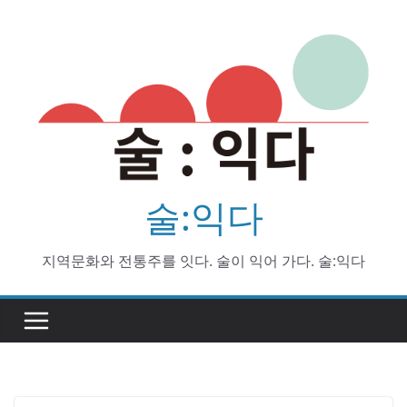
Skip
to
content
술:익다
지역문화와 전통주를 잇다. 술이 익어 가다. 술:익다