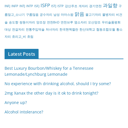
r
ISFP
과일향
INFJ
INFP
INTJ
INTP
ISFJ
ISTJ
ISTP
강산주조
게자리
경기연천
구
y
맑음
름많고_소나기
구름많음
궁수자리
남성
마마스팜
물고기자리
물병자리
비건
술
송도향
쌍둥이자리
양조장
연천BnD
연천브루
염소자리
오산양조
우리술품평회
대상
전갈자리
전통주입덕술
처녀자리
한국현멕켈란
한신대학교
협동조합모월
황소
자리
흐리고_비
흐림
Latest Posts
Best Luxury Bourbon/Whiskey for a Tennessee
Lemonade/Lynchburg Lemonade
No experience with drinking alcohol, should I try some?
2mg Xanax the other day is it ok to drink tonight?
Anyone up?
Alcohol intolerance?