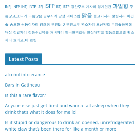
r
ISFP
과일향
INFJ
INFP
INTJ
INTP
ISFJ
ISTJ
ISTP
강산주조
게자리
경기연천
구
y
맑음
름많고_소나기
구름많음
궁수자리
남성
마마스팜
물고기자리
물병자리
비건
술
송도향
쌍둥이자리
양조장
연천BnD
연천브루
염소자리
오산양조
우리술품평회
대상
전갈자리
전통주입덕술
처녀자리
한국현멕켈란
한신대학교
협동조합모월
황소
자리
흐리고_비
흐림
Latest Posts
alcohol intolerance
Bars in Gatineau
Is this a rare flavor?
Anyone else just get tired and wanna fall asleep when they
drink that’s what it does for me lol
Is it stupid or dangerous to drink an opened, unrefridgerated
white claw that’s been there for like a month or more