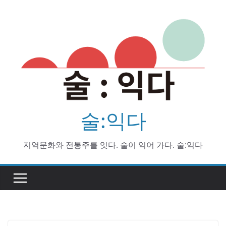
Skip
to
content
술:익다
지역문화와 전통주를 잇다. 술이 익어 가다. 술:익다