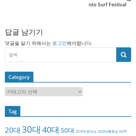
nto Surf Festival
답글 남기기
댓글을 달기 위해서는
로그인
해야합니다.
Category
C
a
t
Tag
e
g
30대
40대
20대
o
50대
2018주료대상
2020대통령상
ESFP