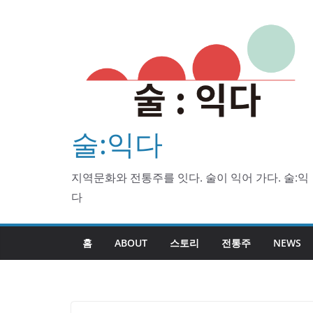
Skip
to
content
술:익다
지역문화와 전통주를 잇다. 술이 익어 가다. 술:익
다
홈
ABOUT
스토리
전통주
NEWS