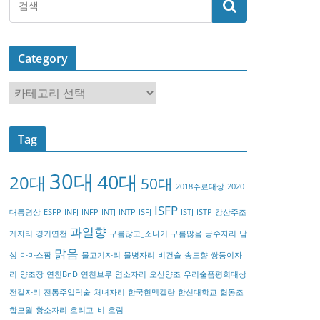
Category
C
a
t
Tag
e
g
30대
40대
20대
o
50대
2018주료대상
2020
r
ISFP
대통령상
ESFP
INFJ
INFP
INTJ
INTP
ISFJ
ISTJ
ISTP
강산주조
y
과일향
게자리
경기연천
구름많고_소나기
구름많음
궁수자리
남
맑음
성
마마스팜
물고기자리
물병자리
비건술
송도향
쌍둥이자
리
양조장
연천BnD
연천브루
염소자리
오산양조
우리술품평회대상
전갈자리
전통주입덕술
처녀자리
한국현멕켈란
한신대학교
협동조
합모월
황소자리
흐리고_비
흐림