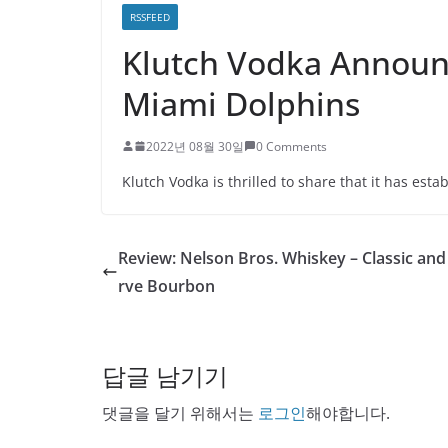
RSSFEED
Klutch Vodka Announc
Miami Dolphins
2022년 08월 30일
0 Comments
Klutch Vodka is thrilled to share that it has est
Review: Nelson Bros. Whiskey – Classic and
rve Bourbon
답글 남기기
댓글을 달기 위해서는
로그인
해야합니다.