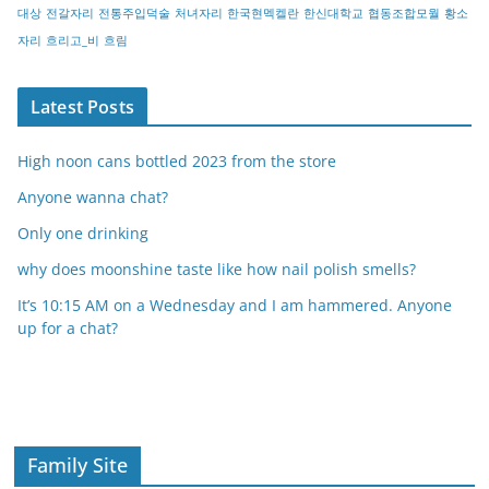
대상
전갈자리
전통주입덕술
처녀자리
한국현멕켈란
한신대학교
협동조합모월
황소
자리
흐리고_비
흐림
Latest Posts
High noon cans bottled 2023 from the store
Anyone wanna chat?
Only one drinking
why does moonshine taste like how nail polish smells?
It’s 10:15 AM on a Wednesday and I am hammered. Anyone
up for a chat?
Family Site