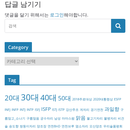
답글 남기기
댓글을 달기 위해서는
로그인
해야합니다.
Category
C
a
t
Tag
e
g
30대
40대
20대
o
50대
2018주료대상
2020대통령상
ESFP
r
ISFP
과일향
INFJ
INFP
INTJ
INTP
ISFJ
ISTJ
ISTP
강산주조
게자리
경기연천
구
y
맑음
름많고_소나기
구름많음
궁수자리
남성
마마스팜
물고기자리
물병자리
비건
술
송도향
쌍둥이자리
양조장
연천BnD
연천브루
염소자리
오산양조
우리술품평회