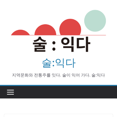
Skip
to
content
술:익다
지역문화와 전통주를 잇다. 술이 익어 가다. 술:익다