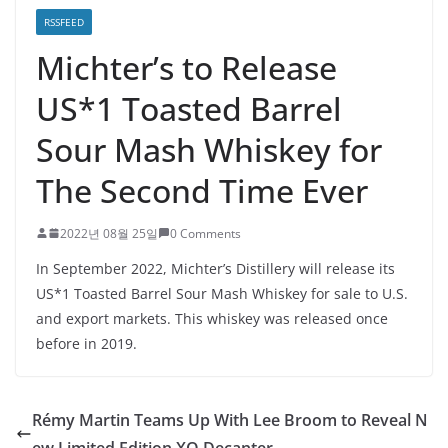
RSSFEED
Michter’s to Release
US*1 Toasted Barrel
Sour Mash Whiskey for
The Second Time Ever
2022년 08월 25일
0 Comments
In September 2022, Michter’s Distillery will release its
US*1 Toasted Barrel Sour Mash Whiskey for sale to U.S.
and export markets. This whiskey was released once
before in 2019.
Rémy Martin Teams Up With Lee Broom to Reveal N
ew Limited Edition XO Decanter