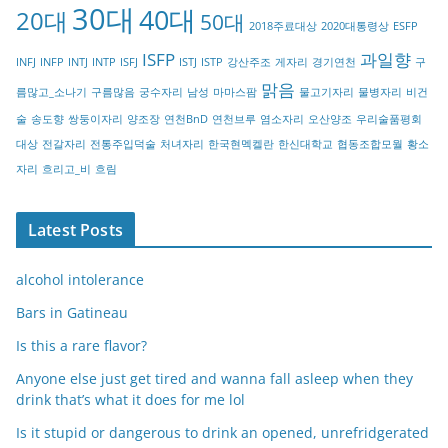
30대
40대
20대
o
50대
2018주료대상
2020대통령상
ESFP
r
ISFP
과일향
INFJ
INFP
INTJ
INTP
ISFJ
ISTJ
ISTP
강산주조
게자리
경기연천
구
y
맑음
름많고_소나기
구름많음
궁수자리
남성
마마스팜
물고기자리
물병자리
비건
술
송도향
쌍둥이자리
양조장
연천BnD
연천브루
염소자리
오산양조
우리술품평회
대상
전갈자리
전통주입덕술
처녀자리
한국현멕켈란
한신대학교
협동조합모월
황소
자리
흐리고_비
흐림
Latest Posts
alcohol intolerance
Bars in Gatineau
Is this a rare flavor?
Anyone else just get tired and wanna fall asleep when they
drink that’s what it does for me lol
Is it stupid or dangerous to drink an opened, unrefridgerated