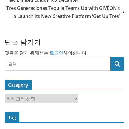
Tres Generaciones Tequila Teams Up with GIVĒON t
o Launch Its New Creative Platform ‘Get Up Tres’
답글 남기기
댓글을 달기 위해서는
로그인
해야합니다.
Category
C
a
t
Tag
e
g