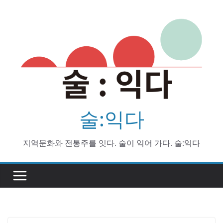
Skip
to
content
술:익다
지역문화와 전통주를 잇다. 술이 익어 가다. 술:익다