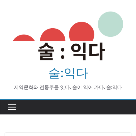
Skip
to
content
술:익다
지역문화와 전통주를 잇다. 술이 익어 가다. 술:익다