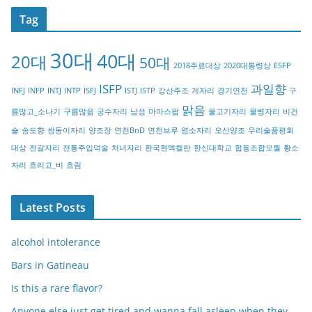
t
Tag
e
g
30대
40대
20대
o
50대
2018주료대상
2020대통령상
ESFP
r
ISFP
과일향
INFJ
INFP
INTJ
INTP
ISFJ
ISTJ
ISTP
강산주조
게자리
경기연천
구
y
맑음
름많고_소나기
구름많음
궁수자리
남성
마마스팜
물고기자리
물병자리
비건
술
송도향
쌍둥이자리
양조장
연천BnD
연천브루
염소자리
오산양조
우리술품평회
대상
전갈자리
전통주입덕술
처녀자리
한국현멕켈란
한신대학교
협동조합모월
황소
자리
흐리고_비
흐림
Latest Posts
alcohol intolerance
Bars in Gatineau
Is this a rare flavor?
Anyone else just get tired and wanna fall asleep when they