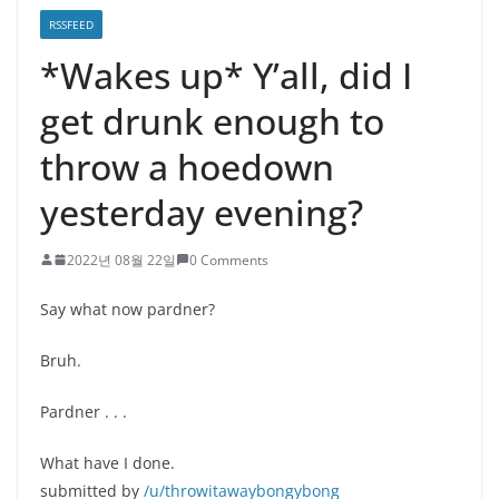
RSSFEED
*Wakes up* Y’all, did I
get drunk enough to
throw a hoedown
yesterday evening?
2022년 08월 22일
0 Comments
Say what now pardner?
Bruh.
Pardner . . .
What have I done.
submitted by
/u/throwitawaybongybong