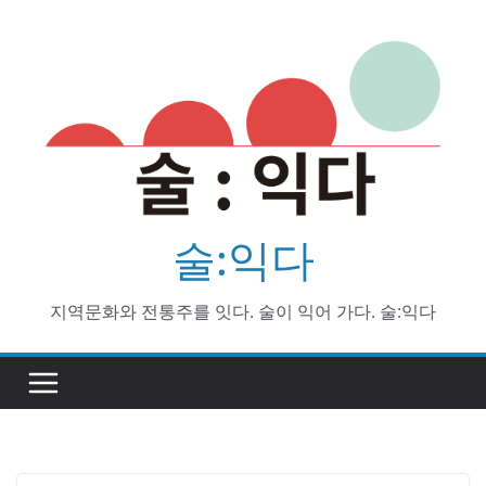
Skip
to
content
술:익다
지역문화와 전통주를 잇다. 술이 익어 가다. 술:익다