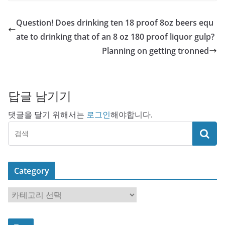
Question! Does drinking ten 18 proof 8oz beers equ
ate to drinking that of an 8 oz 180 proof liquor gulp?
Planning on getting tronned
답글 남기기
댓글을 달기 위해서는
로그인
해야합니다.
Category
C
a
t