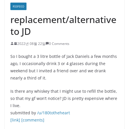
RSSFEED
replacement/alternative
to JD
2022년 08월 22일
0 Comments
So I bought a 3 litre bottle of Jack Daniels a few months
ago, I occasionally drink 3 or 4 glasses during the
weekend but I invited a friend over and we drank
nearly a third of it.
Is there any whiskey that I might use to refill the bottle,
so that my gf won’t notice? JD is pretty expensive where
I live.
submitted by
/u/180totheheart
[link]
[comments]