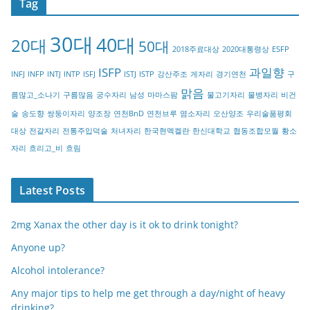
Tag
e
g
30대
40대
20대
o
50대
2018주료대상
2020대통령상
ESFP
r
ISFP
과일향
INFJ
INFP
INTJ
INTP
ISFJ
ISTJ
ISTP
강산주조
게자리
경기연천
구
y
맑음
름많고_소나기
구름많음
궁수자리
남성
마마스팜
물고기자리
물병자리
비건
술
송도향
쌍둥이자리
양조장
연천BnD
연천브루
염소자리
오산양조
우리술품평회
대상
전갈자리
전통주입덕술
처녀자리
한국현멕켈란
한신대학교
협동조합모월
황소
자리
흐리고_비
흐림
Latest Posts
2mg Xanax the other day is it ok to drink tonight?
Anyone up?
Alcohol intolerance?
Any major tips to help me get through a day/night of heavy
drinking?