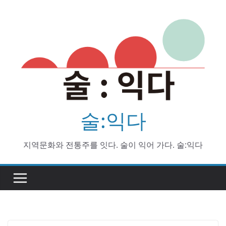
Skip
to
content
술:익다
지역문화와 전통주를 잇다. 술이 익어 가다. 술:익다