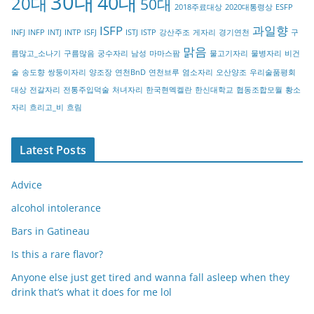
30대
40대
20대
o
50대
2018주료대상
2020대통령상
ESFP
r
ISFP
과일향
INFJ
INFP
INTJ
INTP
ISFJ
ISTJ
ISTP
강산주조
게자리
경기연천
구
y
맑음
름많고_소나기
구름많음
궁수자리
남성
마마스팜
물고기자리
물병자리
비건
술
송도향
쌍둥이자리
양조장
연천BnD
연천브루
염소자리
오산양조
우리술품평회
대상
전갈자리
전통주입덕술
처녀자리
한국현멕켈란
한신대학교
협동조합모월
황소
자리
흐리고_비
흐림
Latest Posts
Advice
alcohol intolerance
Bars in Gatineau
Is this a rare flavor?
Anyone else just get tired and wanna fall asleep when they
drink that’s what it does for me lol