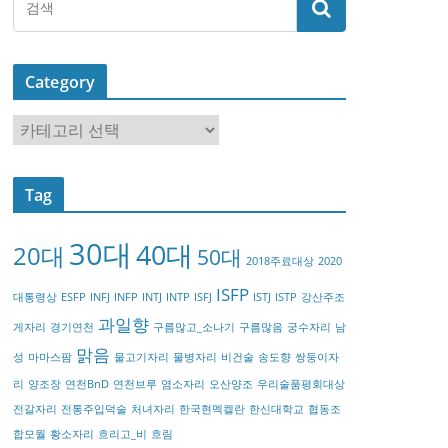
Category
C
a
t
Tag
e
g
30대
40대
20대
o
50대
2018주료대상
2020
r
ISFP
대통령상
ESFP
INFJ
INFP
INTJ
INTP
ISFJ
ISTJ
ISTP
강산주조
y
과일향
게자리
경기연천
구름많고_소나기
구름많음
궁수자리
남
맑음
성
마마스팜
물고기자리
물병자리
비건술
송도향
쌍둥이자
리
양조장
연천BnD
연천브루
염소자리
오산양조
우리술품평회대상
전갈자리
전통주입덕술
처녀자리
한국현멕켈란
한신대학교
협동조
합모월
황소자리
흐리고_비
흐림