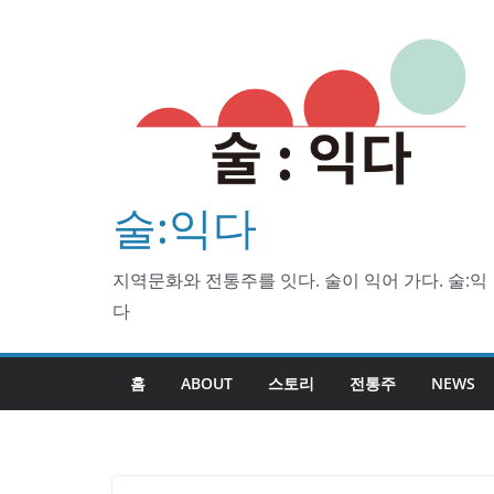
Skip
to
content
술:익다
지역문화와 전통주를 잇다. 술이 익어 가다. 술:익
다
홈
ABOUT
스토리
전통주
NEWS