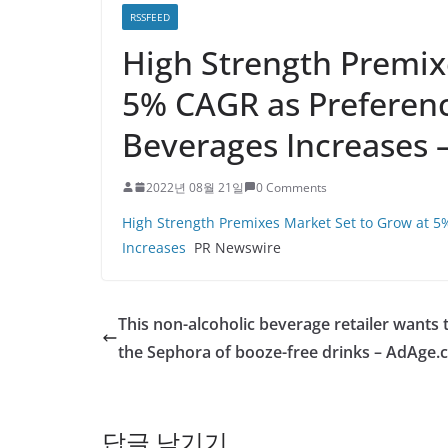
RSSFEED
High Strength Premix
5% CAGR as Preferenc
Beverages Increases 
2022년 08월 21일
0 Comments
High Strength Premixes Market Set to Grow at 5
Increases
PR Newswire
This non-alcoholic beverage retailer wants 
the Sephora of booze-free drinks – AdAge
답글 남기기